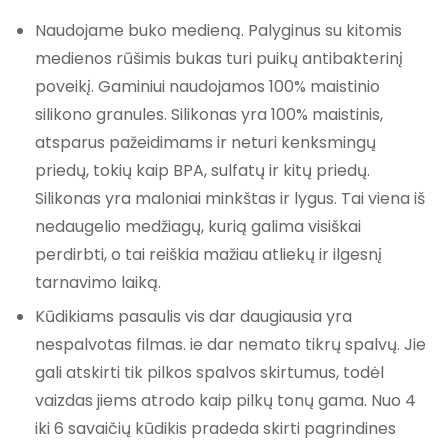
Naudojame buko medieną. Palyginus su kitomis
medienos rūšimis bukas turi puikų antibakterinį
poveikį. Gaminiui naudojamos 100% maistinio
silikono granules. Silikonas yra 100% maistinis,
atsparus pažeidimams ir neturi kenksmingų
priedų, tokių kaip BPA, sulfatų ir kitų priedų.
Silikonas yra maloniai minkštas ir lygus. Tai viena iš
nedaugelio medžiagų, kurią galima visiškai
perdirbti, o tai reiškia mažiau atliekų ir ilgesnį
tarnavimo laiką.
Kūdikiams pasaulis vis dar daugiausia yra
nespalvotas filmas. ie dar nemato tikrų spalvų. Jie
gali atskirti tik pilkos spalvos skirtumus, todėl
vaizdas jiems atrodo kaip pilkų tonų gama. Nuo 4
iki 6 savaičių kūdikis pradeda skirti pagrindines