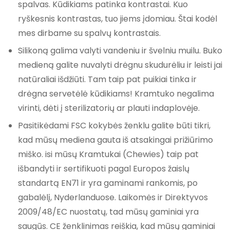
spalvas. Kūdikiams patinka kontrastai. Kuo
ryškesnis kontrastas, tuo jiems įdomiau. Štai kodėl
mes dirbame su spalvų kontrastais.
Silikoną galima valyti vandeniu ir švelniu muilu. Buko
medieną galite nuvalyti drėgnu skudurėliu ir leisti jai
natūraliai išdžiūti. Tam taip pat puikiai tinka ir
drėgna servetėlė kūdikiams! Kramtuko negalima
virinti, dėti į sterilizatorių ar plauti indaplovėje.
Pasitikėdami FSC kokybės ženklu galite būti tikri,
kad mūsų mediena gauta iš atsakingai prižiūrimo
miško. isi mūsų Kramtukai (Chewies) taip pat
išbandyti ir sertifikuoti pagal Europos žaislų
standartą EN71 ir yra gaminami rankomis, po
gabalėlį, Nyderlanduose. Laikomės ir Direktyvos
2009/48/EC nuostatų, tad mūsų gaminiai yra
saugūs. CE ženklinimas reiškia, kad mūsų gaminiai