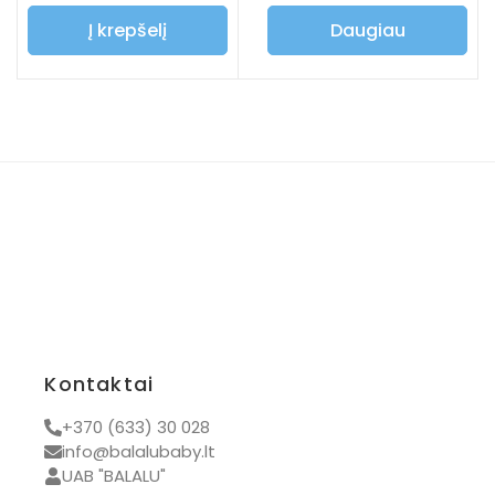
Į krepšelį
Daugiau
Kontaktai
+370 (633) 30 028
info@balalubaby.lt
UAB "BALALU"