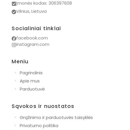
Įmonės kodas: 306397608
Vilnius, Lietuva
Socialiniai tinklai
facebook.com
instagram.com
Meniu
◦
Pagrindinis
◦
Apie mus
◦
Parduotuvė
Sąvokos ir nuostatos
◦
Grąžinimo ir parduotuvės taisyklės
◦
Privatumo politika