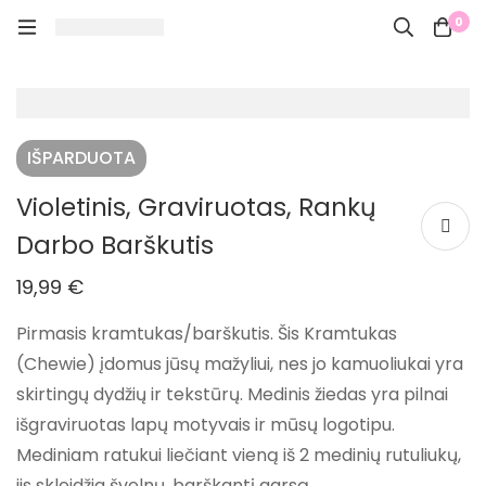
0
IŠPARDUOTA
Violetinis, Graviruotas, Rankų
Darbo Barškutis
19,99
€
Pirmasis kramtukas/barškutis. Šis Kramtukas
(Chewie) įdomus jūsų mažyliui, nes jo kamuoliukai yra
skirtingų dydžių ir tekstūrų. Medinis žiedas yra pilnai
išgraviruotas lapų motyvais ir mūsų logotipu.
Mediniam ratukui liečiant vieną iš 2 medinių rutuliukų,
jis skleidžia švelnų, barškantį garsą.