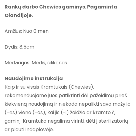
Rankų darbo Chewies gaminys. Pagaminta
Olandijoje.
Amžius: Nuo 0 mėn.
Dydis: 8,5cm
Medžiagos: Medis, silikonas
Naudojimo instrukcija
Kaip ir su visais Kramtukais (Chewies),
rekomenduojame juos patikrinti dėl pažeidimų prieš
kiekvieną naudojimą ir niekada nepalikti savo mažylio
(-ės) vieno (-os), kai jis (-i) žaidžia ar kramto šį
gaminį. Kramtuko negalima virinti, dėti į sterilizatorių
ar plauti indaplovėje.