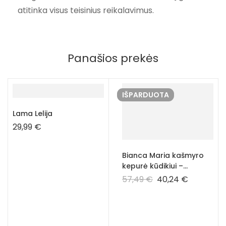
atitinka visus teisinius reikalavimus.
Panašios prekės
IŠPARDUOTA
Lama Lelija
29,99
€
Bianca Maria kašmyro
kepurė kūdikiui –
kreminė spalva
57,49
€
40,24
€