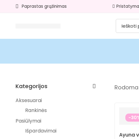
Paprastas grąžinimas​
Pristatyma
Kategorijos
Rodoma 1
Aksesuarai
Rankinės
-30
Pasiūlymai
Išpardavimai
Ayuna v