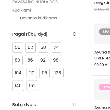
PAVASARIO NUOLAIDOS
megztin
84,99
€
Kūdikiams
Dovanos kūdikiams
Prekiniai ženklai
IŠP
Pagal rūbų dydį
Ayuna
Kidiwi
56
62
68
74
Mrs. Ertha
Ayuna m
OVERSIZ
PAZ Rodriguez
80
86
92
98
“Arc en 
99,99
€
Dovanos
104
110
116
128
Naujagimiams
Gimtadieniui
140
152
-17
Mamoms
Drabužiai
Batų dydis
Ayuna v
Naujienos