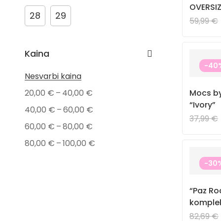
OVERSIZ
Nauji drabužiai
28
29
“Piscine
59,99
€
Visos prekės
Drabužiai
Kaina
Marškinėliai
-40
Nesvarbi kaina
Maudymosi kostiumėliai
–
20,00
€
40,00
€
Mocs by
Kepurės
“Ivory”
–
40,00
€
60,00
€
Drabužiai kūdikiams
37,99
€
–
60,00
€
80,00
€
Komplektai
–
80,00
€
100,00
€
Megztiniai
Suknelės
-30
Batai
“Paz Ro
komplek
82,69
€