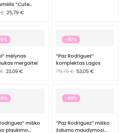
umėlis “Cute
berries”
9
€
25,79
€
30%
-30%
wi” mėlynas
“Paz Rodriguez”
nukas mergaitei
komplektas Lagos
€
23,09
€
75,79
€
53,05
€
40%
-40%
Rodriguez” miško
“Paz Rodriguez” miško
mo plaukimo
žalumo maudymosi