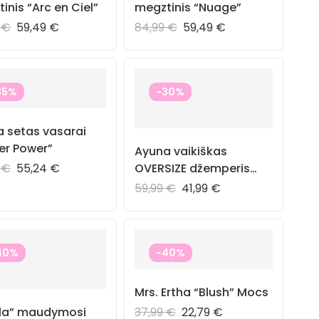
inis “Arc en Ciel”
megztinis “Nuage”
9
€
59,49
€
84,99
€
59,49
€
35%
-30%
 setas vasarai
er Power”
Ayuna vaikiškas
9
€
55,24
€
OVERSIZE džemperis
“Fleur Bleue”
59,99
€
41,99
€
40%
-40%
Mrs. Ertha “Blush” Mocs
lla” maudymosi
37,99
€
22,79
€