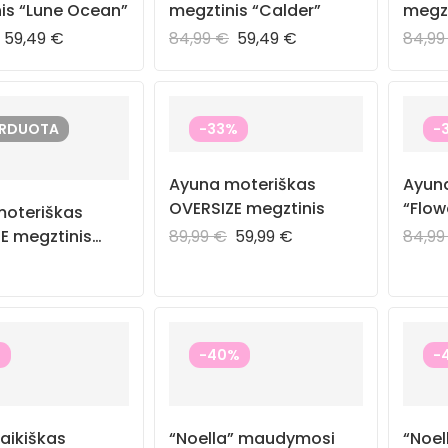
is “Lune Ocean”
megztinis “Calder”
megzt
59,49
€
84,99
€
59,49
€
84,9
ARDUOTA
-33%
-
Ayuna moteriškas
Ayuna
OVERSIZE megztinis
“Flow
oteriškas
E megztinis
89,99
€
59,99
€
84,9
ciel”
%
-40%
-
aikiškas
“Noella” maudymosi
“Noe