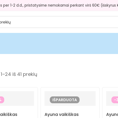
s per 1-2 d.d., pristatysime nemokamai perkant virš 60€ (išskyrus Ku
–24 iš 41 prekių
%
IŠPARDUOTA
-
aikiškas
Ayuna vaikiškas
Ayuna