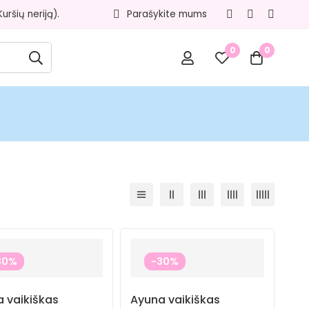
ršių neriją).
Parašykite mums
0
0
30%
-30%
 vaikiškas
Ayuna vaikiškas