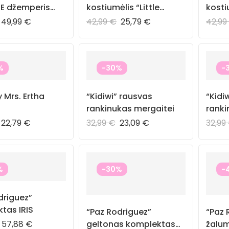
E džemperis
kostiumėlis “Little
kosti
”
Garden”
Straw
49,99
€
42,99
€
25,79
€
42,9
%
-30%
-
 Mrs. Ertha
“Kidiwi” rausvas
“Kidi
rankinukas mergaitei
ranki
22,79
€
32,99
€
23,09
€
32,99
%
-30%
-
driguez”
tas IRIS
“Paz Rodriguez”
“Paz 
57,88
€
geltonas komplektas
žalu