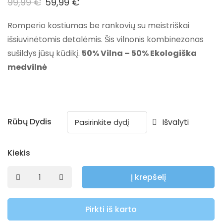
99,99
€
59,99
€
Romperio kostiumas be rankovių su meistriškai
išsiuvinėtomis detalėmis. Šis vilnonis kombinezonas
sušildys jūsų kūdikį.
50% Vilna – 50% Ekologiška
medvilnė
Rūbų Dydis
Išvalyti
Kiekis
Į krepšelį
Pirkti iš karto