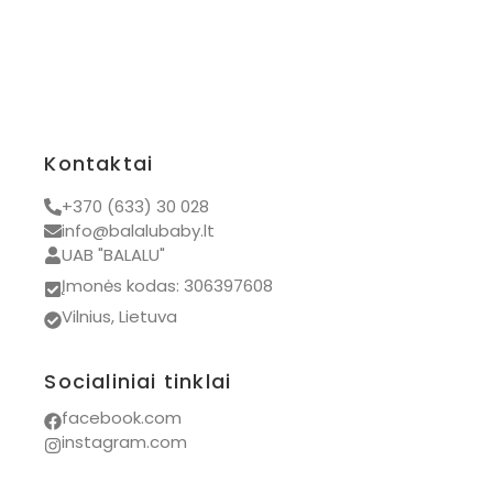
Kontaktai
+370 (633) 30 028
info@balalubaby.lt
UAB "BALALU"
Įmonės kodas: 306397608
Vilnius, Lietuva
Socialiniai tinklai
facebook.com
instagram.com