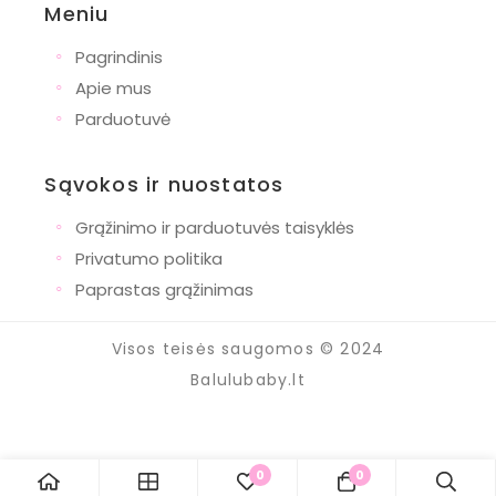
Meniu
◦
Pagrindinis
◦
Apie mus
◦
Parduotuvė
Sąvokos ir nuostatos
◦
Grąžinimo ir parduotuvės taisyklės
◦
Privatumo politika
◦
Paprastas grąžinimas
Visos teisės saugomos © 2024
Balulubaby.lt
0
0