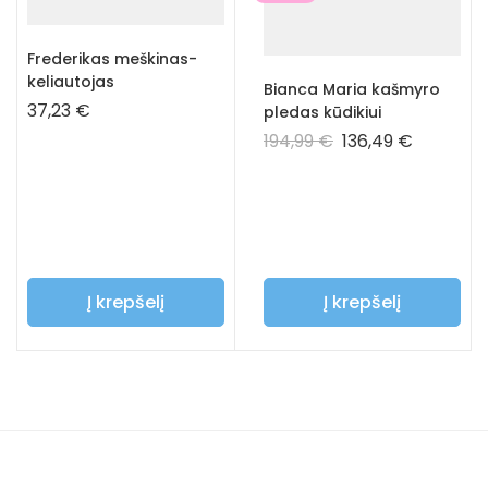
Frederikas meškinas-
keliautojas
Bianca Maria kašmyro
37,23
€
pledas kūdikiui
194,99
€
136,49
€
Į krepšelį
Į krepšelį