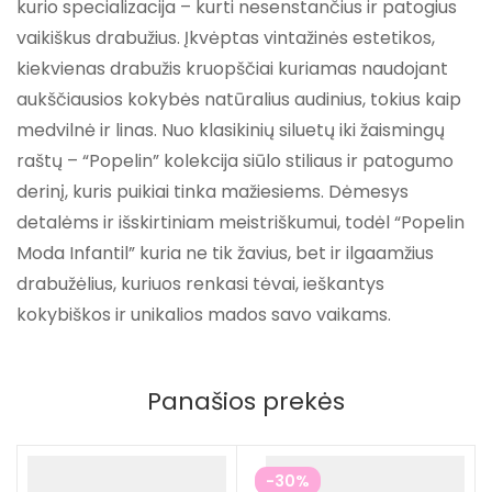
kurio specializacija – kurti nesenstančius ir patogius
vaikiškus drabužius. Įkvėptas vintažinės estetikos,
kiekvienas drabužis kruopščiai kuriamas naudojant
aukščiausios kokybės natūralius audinius, tokius kaip
medvilnė ir linas. Nuo klasikinių siluetų iki žaismingų
raštų – “Popelin” kolekcija siūlo stiliaus ir patogumo
derinį, kuris puikiai tinka mažiesiems. Dėmesys
detalėms ir išskirtiniam meistriškumui, todėl “Popelin
Moda Infantil” kuria ne tik žavius, bet ir ilgaamžius
drabužėlius, kuriuos renkasi tėvai, ieškantys
kokybiškos ir unikalios mados savo vaikams.
Panašios prekės
-30%