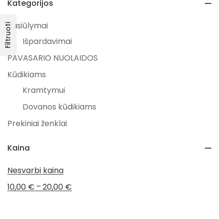
Kategorijos
Pasiūlymai
Filtruoti
Išpardavimai
PAVASARIO NUOLAIDOS
Kūdikiams
Kramtymui
Dovanos kūdikiams
Prekiniai ženklai
Chewies
Kaina
Žaislai
Nesvarbi kaina
Žaislai kūdikiams
–
10,00
€
20,00
€
Visos prekės