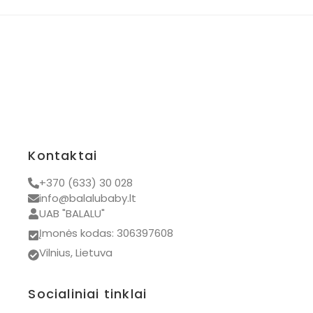
Kontaktai
+370 (633) 30 028
info@balalubaby.lt
UAB "BALALU"
Įmonės kodas: 306397608
Vilnius, Lietuva
Socialiniai tinklai