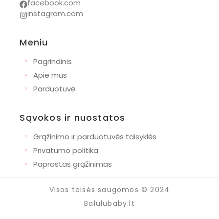
facebook.com
instagram.com
Meniu
◦
Pagrindinis
◦
Apie mus
◦
Parduotuvė
Sąvokos ir nuostatos
◦
Grąžinimo ir parduotuvės taisyklės
◦
Privatumo politika
◦
Paprastas grąžinimas
Visos teisės saugomos © 2024
Balulubaby.lt