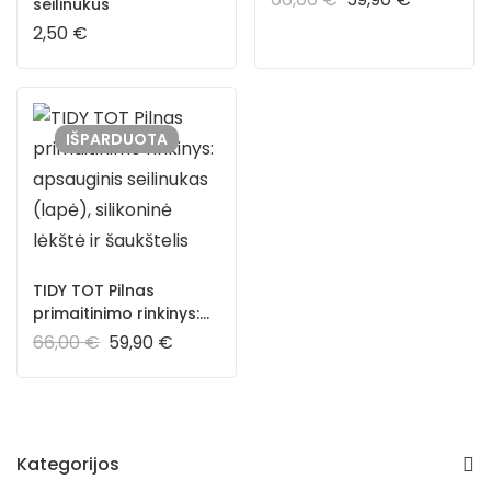
seilinukus
(pelėda), silikoninė
2,50
€
lėkštė ir šaukštelis
IŠPARDUOTA
TIDY TOT Pilnas
primaitinimo rinkinys:
apsauginis seilinukas
66,00
€
59,90
€
(lapė), silikoninė lėkštė
ir šaukštelis
Kategorijos