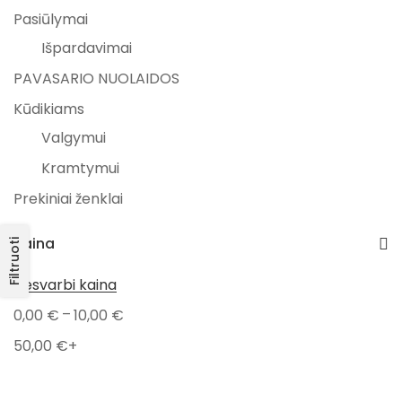
Pasiūlymai
Išpardavimai
PAVASARIO NUOLAIDOS
Kūdikiams
Valgymui
Kramtymui
Prekiniai ženklai
Tidy tot
Kaina
Filtruoti
Dovanos
Nesvarbi kaina
Naujagimiams
–
0,00
€
10,00
€
Mamoms
50,00
€
+
Naujienos
Nauji žaislai