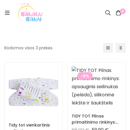
0
Rodomos visos 3 prekės
-9%
TIDY TOT Pilnas
primaitinimo rinkinys:
Tidy tot vienkartinis
apsauginis seilinukas
66,00
€
59,90
€