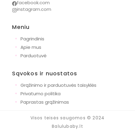
facebook.com
instagram.com
Meniu
◦
Pagrindinis
◦
Apie mus
◦
Parduotuvė
Sąvokos ir nuostatos
◦
Grąžinimo ir parduotuvės taisyklės
◦
Privatumo politika
◦
Paprastas grąžinimas
Visos teisės saugomos © 2024
Balulubaby.lt