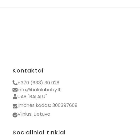
Nauji drabužiai
Visos prekės
Kontaktai
+370 (633) 30 028
info@balalubaby.lt
UAB "BALALU"
Įmonės kodas: 306397608
Vilnius, Lietuva
Socialiniai tinklai