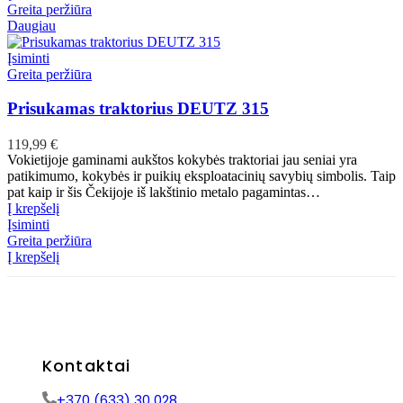
Greita peržiūra
Daugiau
Įsiminti
Greita peržiūra
Prisukamas traktorius DEUTZ 315
119,99
€
Vokietijoje gaminami aukštos kokybės traktoriai jau seniai yra
patikimumo, kokybės ir puikių eksploatacinių savybių simbolis. Taip
pat kaip ir šis Čekijoje iš lakštinio metalo pagamintas…
Į krepšelį
Įsiminti
Greita peržiūra
Į krepšelį
Kontaktai
+370 (633) 30 028