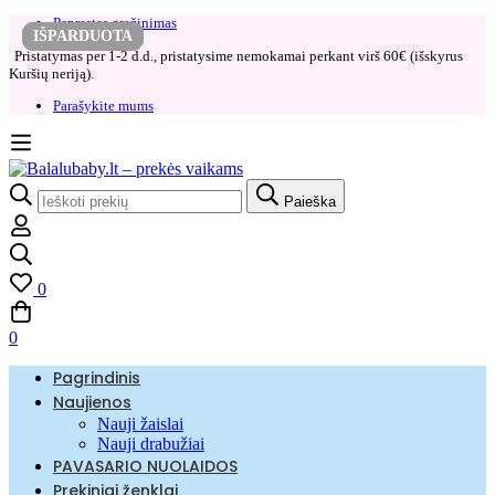
Paprastas grąžinimas​
IŠPARDUOTA
IŠPARDUOTA
IŠPARDUOTA
IŠPARDUOTA
IŠPARDUOTA
IŠPARDUOTA
IŠPARDUOTA
-20%
Pristatymas per 1-2 d.d., pristatysime nemokamai perkant virš 60€ (išskyrus
Kuršių neriją).
Parašykite mums
Paieška
0
0
Pagrindinis
Naujienos
Nauji žaislai
Nauji drabužiai
PAVASARIO NUOLAIDOS
Prekiniai ženklai