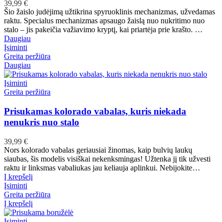
39,99
€
Šio žaislo judėjimą užtikrina spyruoklinis mechanizmas, užvedamas
raktu. Specialus mechanizmas apsaugo žaislą nuo nukritimo nuo
stalo – jis pakeičia važiavimo kryptį, kai priartėja prie krašto. …
Daugiau
Įsiminti
Greita peržiūra
Daugiau
Įsiminti
Greita peržiūra
Prisukamas kolorado vabalas, kuris niekada
nenukris nuo stalo
39,99
€
Nors kolorado vabalas geriausiai žinomas, kaip bulvių laukų
siaubas, šis modelis visiškai nekenksmingas! Užtenka jį tik užvesti
raktu ir linksmas vabaliukas jau keliauja aplinkui. Nebijokite…
Į krepšelį
Įsiminti
Greita peržiūra
Į krepšelį
Įsiminti