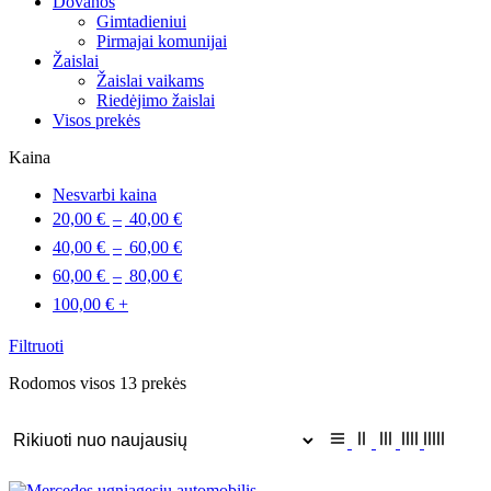
Dovanos
Gimtadieniui
Pirmajai komunijai
Žaislai
Žaislai vaikams
Riedėjimo žaislai
Visos prekės
Kaina
Nesvarbi kaina
20,00
€
–
40,00
€
40,00
€
–
60,00
€
60,00
€
–
80,00
€
100,00
€
+
Filtruoti
Rodomos visos 13 prekės