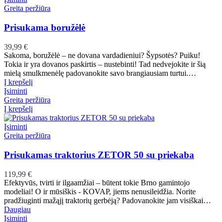
Greita peržiūra
Prisukama boružėlė
39,99
€
Sakoma, boružėlė – ne dovana vardadieniui? Šypsotės? Puiku!
Tokia ir yra dovanos paskirtis – nustebinti! Tad nedvejokite ir šią
mielą smulkmenėlę padovanokite savo brangiausiam turtui.…
Į krepšelį
Įsiminti
Greita peržiūra
Į krepšelį
Įsiminti
Greita peržiūra
Prisukamas traktorius ZETOR 50 su priekaba
119,99
€
Efektyvūs, tvirti ir ilgaamžiai – būtent tokie Brno gamintojo
modeliai! O ir mūsiškis - KOVAP, jiems nenusileidžia. Norite
pradžiuginti mažąjį traktorių gerbėją? Padovanokite jam visiškai…
Daugiau
Įsiminti