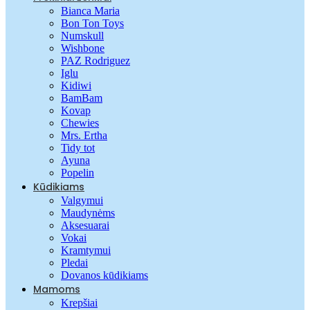
Bianca Maria
Bon Ton Toys
Numskull
Wishbone
PAZ Rodriguez
Iglu
Kidiwi
BamBam
Kovap
Chewies
Mrs. Ertha
Tidy tot
Ayuna
Popelin
Kūdikiams
Valgymui
Maudynėms
Aksesuarai
Vokai
Kramtymui
Pledai
Dovanos kūdikiams
Mamoms
Krepšiai