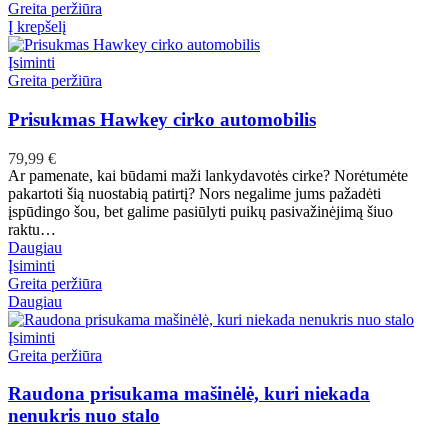
Greita peržiūra
Į krepšelį
Įsiminti
Greita peržiūra
Prisukmas Hawkey cirko automobilis
79,99
€
Ar pamenate, kai būdami maži lankydavotės cirke? Norėtumėte
pakartoti šią nuostabią patirtį? Nors negalime jums pažadėti
įspūdingo šou, bet galime pasiūlyti puikų pasivažinėjimą šiuo
raktu…
Daugiau
Įsiminti
Greita peržiūra
Daugiau
Įsiminti
Greita peržiūra
Raudona prisukama mašinėlė, kuri niekada
nenukris nuo stalo