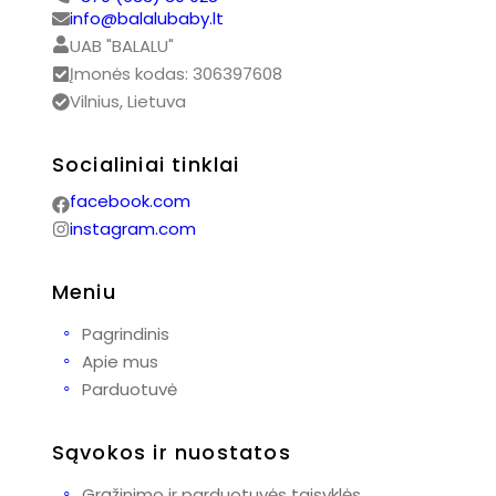
info@balalubaby.lt
UAB "BALALU"
Įmonės kodas: 306397608
Vilnius, Lietuva
Socialiniai tinklai
facebook.com
instagram.com
Meniu
◦
Pagrindinis
◦
Apie mus
◦
Parduotuvė
Sąvokos ir nuostatos
◦
Grąžinimo ir parduotuvės taisyklės