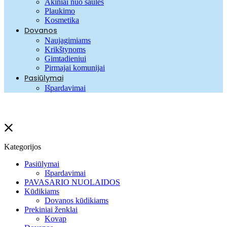
Akiniai nuo saulės
Plaukimo
Kosmetika
Dovanos
Naujagimiams
Krikštynoms
Gimtadieniui
Pirmajai komunijai
Pasiūlymai
Išpardavimai
Kategorijos
Pasiūlymai
Išpardavimai
PAVASARIO NUOLAIDOS
Kūdikiams
Dovanos kūdikiams
Prekiniai ženklai
Kovap