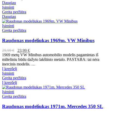
Daugiau
Įsiminti
Greita peržiūra
Daugiau
Įsiminti
Greita peržiūra
Raudonas modeliukas 1969m. VW Minibus
29,99
€
23,99
€
1969 metų VW Minibus automobilio modelis pagamintas iš
milteliniu būdu dažyto lakštinio metalo. PASTABA: tai nėra
inercinis modelis. …
Į krepšelį
Įsiminti
Greita peržiūra
Į krepšelį
Įsiminti
Greita peržiūra
Raudonas modeliukas 1971m. Mercedes 350 SL