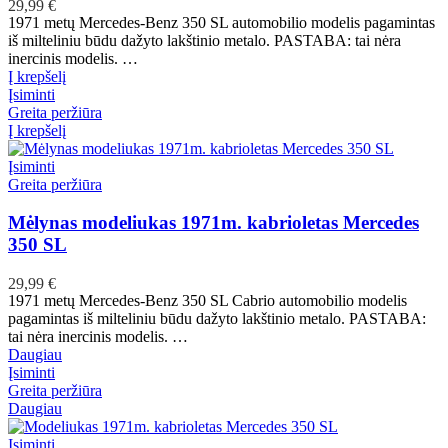
29,99
€
1971 metų Mercedes-Benz 350 SL automobilio modelis pagamintas
iš milteliniu būdu dažyto lakštinio metalo. PASTABA: tai nėra
inercinis modelis. …
Į krepšelį
Įsiminti
Greita peržiūra
Į krepšelį
Įsiminti
Greita peržiūra
Mėlynas modeliukas 1971m. kabrioletas Mercedes
350 SL
29,99
€
1971 metų Mercedes-Benz 350 SL Cabrio automobilio modelis
pagamintas iš milteliniu būdu dažyto lakštinio metalo. PASTABA:
tai nėra inercinis modelis. …
Daugiau
Įsiminti
Greita peržiūra
Daugiau
Įsiminti