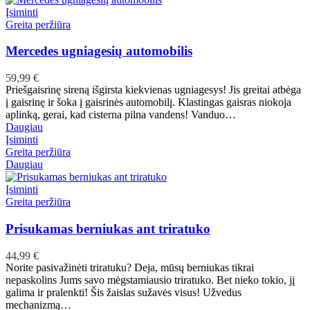
Įsiminti
Greita peržiūra
Mercedes ugniagesių automobilis
59,99
€
Priešgaisrinę sireną išgirsta kiekvienas ugniagesys! Jis greitai atbėga
į gaisrinę ir šoka į gaisrinės automobilį. Klastingas gaisras niokoja
aplinką, gerai, kad cisterna pilna vandens! Vanduo…
Daugiau
Įsiminti
Greita peržiūra
Daugiau
Įsiminti
Greita peržiūra
Prisukamas berniukas ant triratuko
44,99
€
Norite pasivažinėti triratuku? Deja, mūsų berniukas tikrai
nepaskolins Jums savo mėgstamiausio triratuko. Bet nieko tokio, jį
galima ir pralenkti! Šis žaislas sužavės visus! Užvedus
mechanizmą…