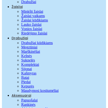
Drabužiai
Žaislai
Minkšti žaislai
Žaislai vaikams
Žaislai kūdikiams
Lauko žaislai
Vonios žaislai
Riedėjimo žaislai
Drabužiai
Drabužiai kūdikiams
Megztiniai
Marškinėliai
Kelnės
Suknelės
Komplektai
Sijonai
Kašmyras
Batai
Pledai
Kepurės
Maudymosi kostiumėliai
Aksesuarai
Papuošalai
Rankinės