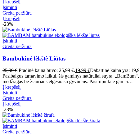
Į krepšelį
Įsiminti
Greita peržiūra
Į krepšelį
-23%
Įsiminti
Greita peržiūra
Bambukinė lėkštė Liūtas
25,99
€
Pradinė kaina buvo: 25,99 €.
19,99
€
Dabartinė kaina yra: 19,
Pasibaigus tarnavimo laikui, šis gaminys natūraliai suyra. „BamBam“,
medžiagas be žiauriaus elgesio su gyvūnais. Pasirūpinkite gamta…
Į krepšelį
Įsiminti
Greita peržiūra
Į krepšelį
-23%
Įsiminti
Greita peržiūra