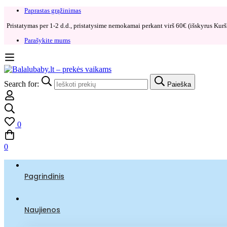
Paprastas grąžinimas​
Pristatymas per 1-2 d.d., pristatysime nemokamai perkant virš 60€ (išskyrus Kurši
Parašykite mums
Search for:
Paieška
0
0
Pagrindinis
Naujienos