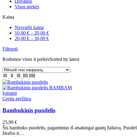
Dovanos
Visos prekės
Kaina
Nesvarbi kaina
10,00
€
–
20,00
€
20,00
€
–
30,00
€
Filtruoti
Rodomos visos 4 prekės
Sorted by latest
Įsiminti
Greita peržiūra
Bambukinis puodelis
25,99
€
Šis bambuko puodelis, pagamintas iš atsakingai gautų žaliavų. Puodelis
žirafos ir…