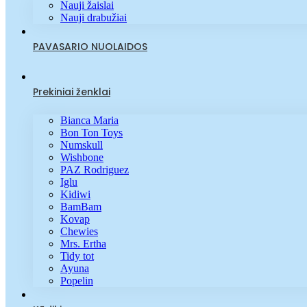
Nauji žaislai
Nauji drabužiai
PAVASARIO NUOLAIDOS
Prekiniai ženklai
Bianca Maria
Bon Ton Toys
Numskull
Wishbone
PAZ Rodriguez
Iglu
Kidiwi
BamBam
Kovap
Chewies
Mrs. Ertha
Tidy tot
Ayuna
Popelin