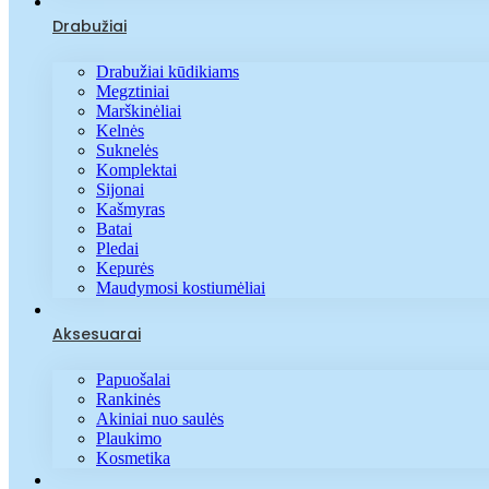
Drabužiai
Drabužiai kūdikiams
Megztiniai
Marškinėliai
Kelnės
Suknelės
Komplektai
Sijonai
Kašmyras
Batai
Pledai
Kepurės
Maudymosi kostiumėliai
Aksesuarai
Papuošalai
Rankinės
Akiniai nuo saulės
Plaukimo
Kosmetika