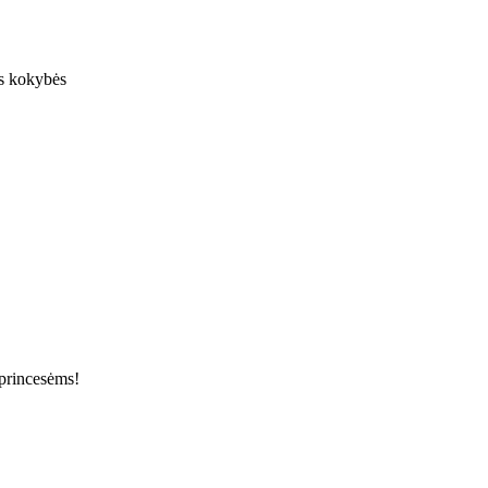
os kokybės
 princesėms!