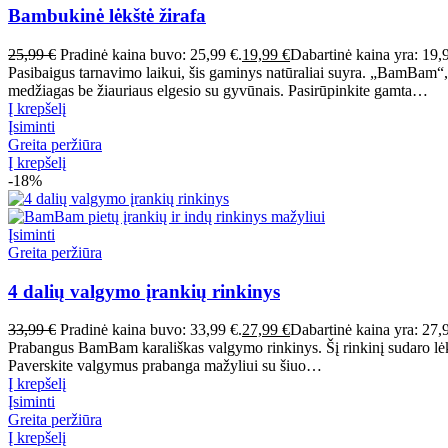
Bambukinė lėkštė žirafa
25,99
€
Pradinė kaina buvo: 25,99 €.
19,99
€
Dabartinė kaina yra: 19,
Pasibaigus tarnavimo laikui, šis gaminys natūraliai suyra. „BamBam“,
medžiagas be žiauriaus elgesio su gyvūnais. Pasirūpinkite gamta…
Į krepšelį
Įsiminti
Greita peržiūra
Į krepšelį
-18%
Įsiminti
Greita peržiūra
4 dalių valgymo įrankių rinkinys
33,99
€
Pradinė kaina buvo: 33,99 €.
27,99
€
Dabartinė kaina yra: 27,
Prabangus BamBam karališkas valgymo rinkinys. Šį rinkinį sudaro lėk
Paverskite valgymus prabanga mažyliui su šiuo…
Į krepšelį
Įsiminti
Greita peržiūra
Į krepšelį