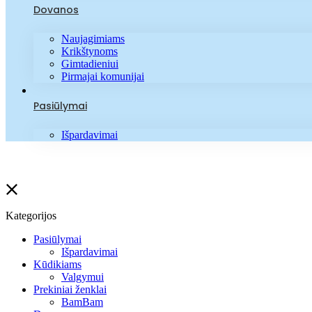
Dovanos
Naujagimiams
Krikštynoms
Gimtadieniui
Pirmajai komunijai
Pasiūlymai
Išpardavimai
Kategorijos
Pasiūlymai
Išpardavimai
Kūdikiams
Valgymui
Prekiniai ženklai
BamBam