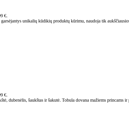
99 €.
 garsėjantys unikalių kūdikių produktų kūrimu, naudoja tik aukščiausi
99 €.
štė, dubenėlis, šaukštas ir šakutė. Tobula dovana mažiems princams ir