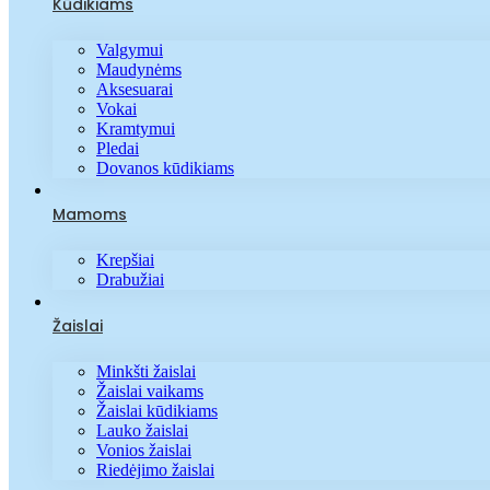
Kūdikiams
Valgymui
Maudynėms
Aksesuarai
Vokai
Kramtymui
Pledai
Dovanos kūdikiams
Mamoms
Krepšiai
Drabužiai
Žaislai
Minkšti žaislai
Žaislai vaikams
Žaislai kūdikiams
Lauko žaislai
Vonios žaislai
Riedėjimo žaislai