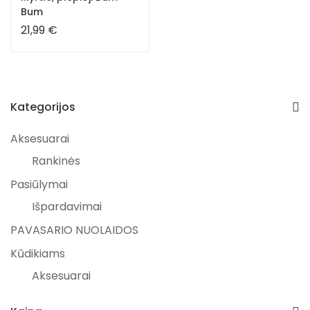
Bum
21,99
€
Kategorijos
Aksesuarai
Rankinės
Pasiūlymai
Išpardavimai
PAVASARIO NUOLAIDOS
Kūdikiams
Aksesuarai
Dovanos kūdikiams