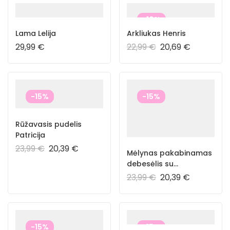
-10%
Lama Lelija
Arkliukas Henris
29,99
€
22,99
€
20,69
€
-15%
-15%
Rūžavasis pudelis
Patricija
23,99
€
20,39
€
Mėlynas pakabinamas
debesėlis su
žvaigždėmis
23,99
€
20,39
€
-15%
-15%