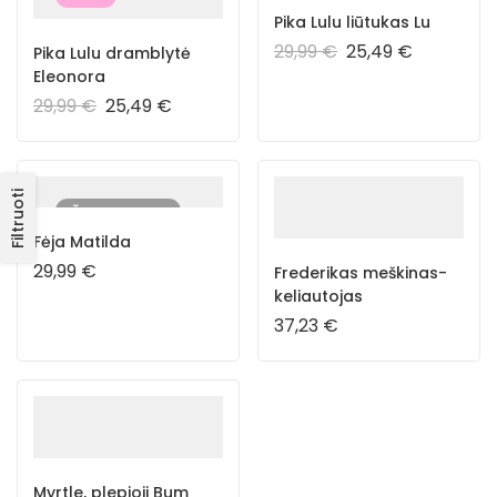
Pika Lulu liūtukas Lu
29,99
€
25,49
€
Pika Lulu dramblytė
Eleonora
29,99
€
25,49
€
Filtruoti
IŠPARDUOTA
Fėja Matilda
29,99
€
Frederikas meškinas-
keliautojas
37,23
€
Myrtle, plepioji Bum