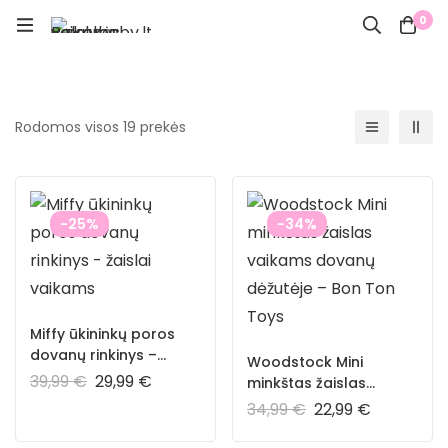
0
Rodomos visos 19 prekės
-25%
-34%
Miffy ūkininkų poros
dovanų rinkinys –
Woodstock Mini
žaislai vaikams
39,99
€
29,99
€
minkštas žaislas
vaikams dovanų
34,99
€
22,99
€
dėžutėje – Bon Ton
Toys