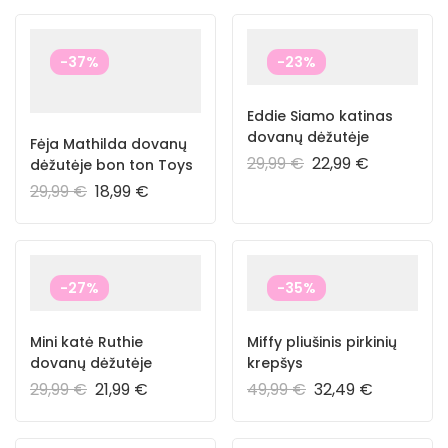
-37%
-23%
Eddie Siamo katinas
dovanų dėžutėje
Fėja Mathilda dovanų
29,99
€
22,99
€
dėžutėje bon ton Toys
29,99
€
18,99
€
-27%
-35%
Mini katė Ruthie
Miffy pliušinis pirkinių
dovanų dėžutėje
krepšys
29,99
€
21,99
€
49,99
€
32,49
€