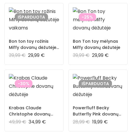
IŠPARDUOTA
-25%
Bon ton toy rožinis
Bon Ton toy mėlynas
Miffy dovanų dėžutėje
Miffy dovanų dėžutėje
vaikams
39,99
€
29,99
€
39,99
€
29,99
€
-30%
IŠPARDUOTA
Krabas Claude
Powerfluff Becky
Christophe dovanų
Butterfly Pink dovanų
dėžutėje
dėžutėje
49,99
€
34,99
€
28,99
€
19,99
€