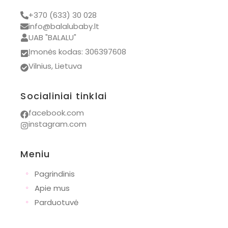
Visos prekės
+370 (633) 30 028
info@balalubaby.lt
UAB "BALALU"
Įmonės kodas: 306397608
Vilnius, Lietuva
Socialiniai tinklai
facebook.com
instagram.com
Meniu
◦
Pagrindinis
◦
Apie mus
◦
Parduotuvė