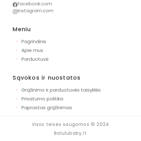
facebook.com
instagram.com
Meniu
◦
Pagrindinis
◦
Apie mus
◦
Parduotuvė
Sąvokos ir nuostatos
◦
Grąžinimo ir parduotuvės taisyklės
◦
Privatumo politika
◦
Paprastas grąžinimas
Visos teisės saugomos © 2024
Balulubaby.lt