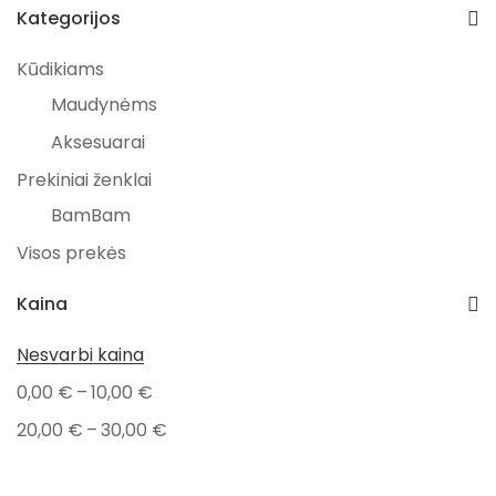
Kategorijos
Kūdikiams
Maudynėms
Aksesuarai
Prekiniai ženklai
BamBam
Visos prekės
Kaina
Nesvarbi kaina
–
0,00
€
10,00
€
–
20,00
€
30,00
€