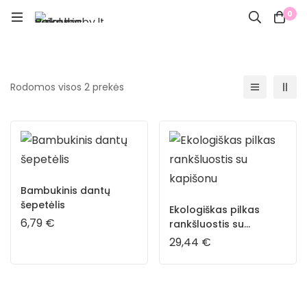
0
Rodomos visos 2 prekės
Bambukinis dantų
šepetėlis
Ekologiškas pilkas
6,79
€
rankšluostis su
kapišonu
29,44
€