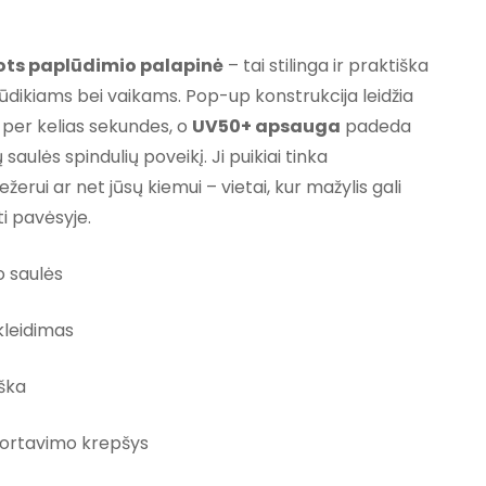
€
Dots paplūdimio palapinė
– tai stilinga ir praktiška
dikiams bei vaikams. Pop-up konstrukcija leidžia
s per kelias sekundes, o
UV50+ apsauga
padeda
aulės spindulių poveikį. Ji puikiai tinka
ežerui ar net jūsų kiemui – vietai, kur mažylis gali
ti pavėsyje.
 saulės
kleidimas
ška
ortavimo krepšys