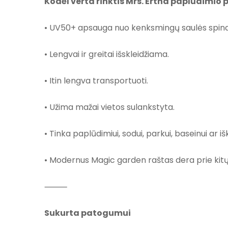
Kodėl verta rinktis Mrs. Ertha paplūdimio 
• UV50+ apsauga nuo kenksmingų saulės spind
• Lengvai ir greitai išskleidžiama.
• Itin lengva transportuoti.
• Užima mažai vietos sulankstyta.
• Tinka paplūdimiui, sodui, parkui, baseinui ar i
• Modernus Magic garden raštas dera prie kitų
⸻
Sukurta patogumui