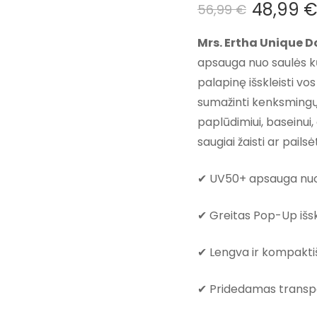
48,99
56,99
€
Pradinė
Dabartinė
kaina
kaina
Mrs. Ertha Unique 
buvo:
yra:
apsauga nuo saulės kū
56,99 €.
48,99 €.
palapinę išskleisti vo
sumažinti kenksmingų s
paplūdimiui, baseinui, 
saugiai žaisti ar pailsė
✔ UV50+ apsauga nuo
✔ Greitas Pop-Up išs
✔ Lengva ir kompakti
✔ Pridedamas transp