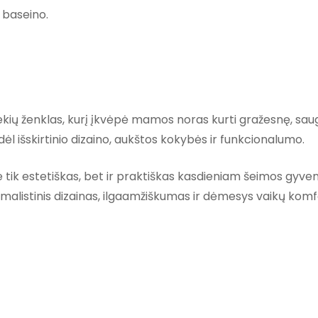
e baseino.
ekių ženklas, kurį įkvėpė mamos noras kurti gražesnę, sau
ėl išskirtinio dizaino, aukštos kokybės ir funkcionalumo.
tik estetiškas, bet ir praktiškas kasdieniam šeimos gyven
inimalistinis dizainas, ilgaamžiškumas ir dėmesys vaikų komf