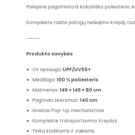
Palapinė pagaminta iš kokybiško poliesterio, ku
Komplekte rasite patogų nešiojimo krepšį, todėl
⸻
Produkto savybės
UV apsauga:
UPF/UV50+
Medžiaga:
100 % poliesteris
Matmenys:
145 × 145 × 80 cm
Pagrindo skersmuo:
140 cm
Greitas Pop-Up mechanizmas
Komplekte transportavimo krepšys
Tinka kūdikiams ir vaikams