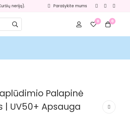
ršių neriją).
Parašykite mums
0
0
Paplūdimio Palapinė
s | UV50+ Apsauga