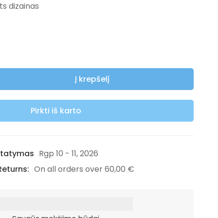
ts dizainas
Į krepšelį
Pirkti iš karto
statymas
Rgp 10 - 11, 2026
Returns:
On all orders over
60,00
€