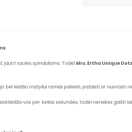
ams
 jautri saulės spinduliams. Todėl
Mrs. Ertha Unique Dot
o bei leidžia mažyliui ramiai pailsėti, pažaisti ar nusnūsti n
iskleidžia vos per kelias sekundes, todėl nereikės gaišti l