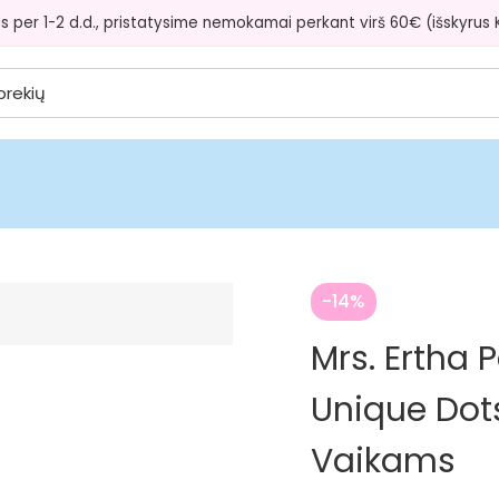
s per 1-2 d.d., pristatysime nemokamai perkant virš 60€ (išskyrus Ku
-14%
Mrs. Ertha 
Unique Dot
Vaikams