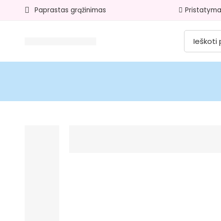
Paprastas grąžinimas​
Pristatyma
Search
for: