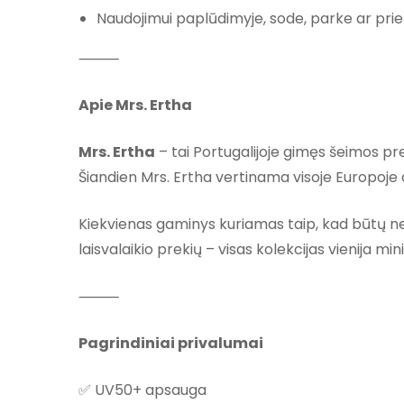
Naudojimui paplūdimyje, sode, parke ar pri
⸻
Apie Mrs. Ertha
Mrs. Ertha
– tai Portugalijoje gimęs šeimos pr
Šiandien Mrs. Ertha vertinama visoje Europoje d
Kiekvienas gaminys kuriamas taip, kad būtų ne 
laisvalaikio prekių – visas kolekcijas vienija m
⸻
Pagrindiniai privalumai
✅ UV50+ apsauga