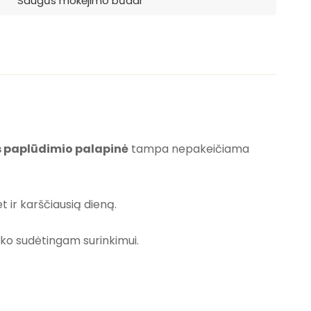
Saugūs mokėjimo būdai
s paplūdimio palapinė
tampa nepakeičiama
et ir karščiausią dieną.
aiko sudėtingam surinkimui.