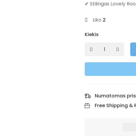
✔ Stilingas Lovely Roo
Liko
2
Kiekis
Numatomas pri
Free Shipping & 