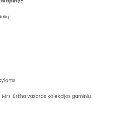
palapinę?
ulių.
škyloms.
 Mrs. Ertha vasaros kolekcijos gaminių.