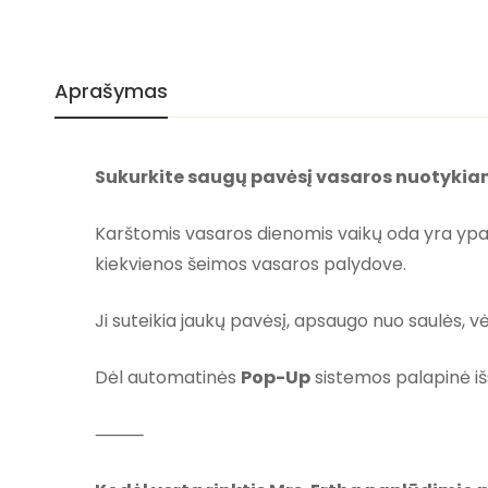
Aprašymas
Sukurkite saugų pavėsį vasaros nuotyki
Karštomis vasaros dienomis vaikų oda yra ypač
kiekvienos šeimos vasaros palydove.
Ji suteikia jaukų pavėsį, apsaugo nuo saulės, vėj
Dėl automatinės
Pop-Up
sistemos palapinė išs
⸻