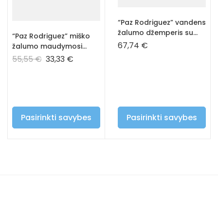
“Paz Rodriguez” vandens
žalumo džemperis su
“Paz Rodriguez” miško
kapišonu
67,74
€
žalumo maudymosi
kostiumėlis
55,55
€
33,33
€
Pasirinkti savybes
Pasirinkti savybes