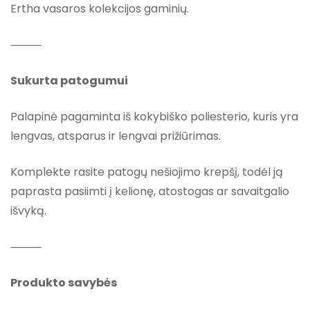
Ertha vasaros kolekcijos gaminių.
⸻
Sukurta patogumui
Palapinė pagaminta iš kokybiško poliesterio, kuris yra
lengvas, atsparus ir lengvai prižiūrimas.
Komplekte rasite patogų nešiojimo krepšį, todėl ją
paprasta pasiimti į kelionę, atostogas ar savaitgalio
išvyką.
⸻
Produkto savybės