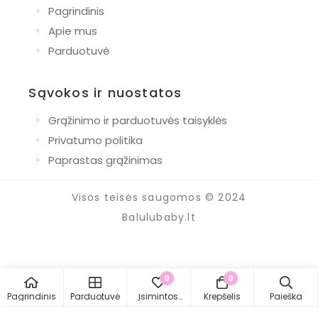
◦
Pagrindinis
◦
Apie mus
◦
Parduotuvė
Sąvokos ir nuostatos
◦
Grąžinimo ir parduotuvės taisyklės
◦
Privatumo politika
◦
Paprastas grąžinimas
Visos teisės saugomos © 2024
Balulubaby.lt
0
0
Pagrindinis
Parduotuvė
Įsimintos
Krepšelis
Paieška
prekės