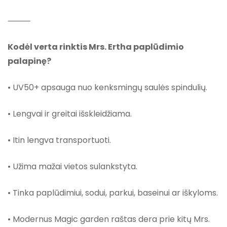
⸻
Kodėl verta rinktis Mrs. Ertha paplūdimio
palapinę?
• UV50+ apsauga nuo kenksmingų saulės spindulių.
• Lengvai ir greitai išskleidžiama.
• Itin lengva transportuoti.
• Užima mažai vietos sulankstyta.
• Tinka paplūdimiui, sodui, parkui, baseinui ar iškyloms.
• Modernus Magic garden raštas dera prie kitų Mrs.