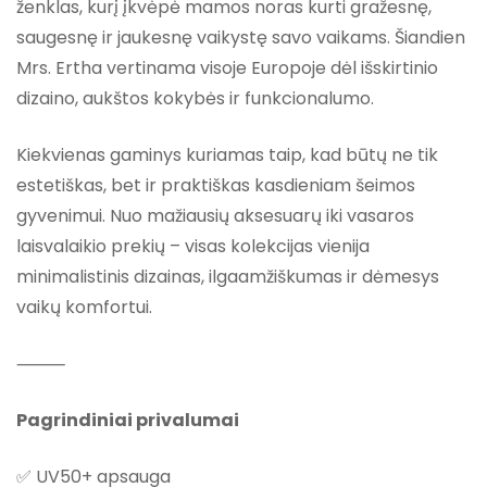
ženklas, kurį įkvėpė mamos noras kurti gražesnę,
saugesnę ir jaukesnę vaikystę savo vaikams. Šiandien
Mrs. Ertha vertinama visoje Europoje dėl išskirtinio
dizaino, aukštos kokybės ir funkcionalumo.
Kiekvienas gaminys kuriamas taip, kad būtų ne tik
estetiškas, bet ir praktiškas kasdieniam šeimos
gyvenimui. Nuo mažiausių aksesuarų iki vasaros
laisvalaikio prekių – visas kolekcijas vienija
minimalistinis dizainas, ilgaamžiškumas ir dėmesys
vaikų komfortui.
⸻
Pagrindiniai privalumai
✅ UV50+ apsauga