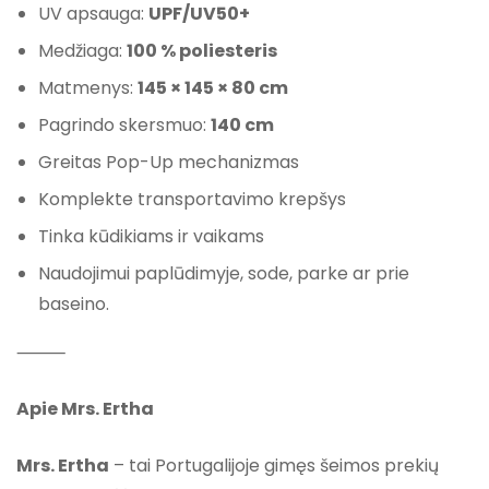
UV apsauga:
UPF/UV50+
Medžiaga:
100 % poliesteris
Matmenys:
145 × 145 × 80 cm
Pagrindo skersmuo:
140 cm
Greitas Pop-Up mechanizmas
Komplekte transportavimo krepšys
Tinka kūdikiams ir vaikams
Naudojimui paplūdimyje, sode, parke ar prie
baseino.
⸻
Apie Mrs. Ertha
Mrs. Ertha
– tai Portugalijoje gimęs šeimos prekių