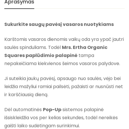
Aprašymas
Sukurkite saugų pavėsį vasaros nuotykiams
Karštomis vasaros dienomis vaikų oda yra ypač jautri
saulės spinduliams. Todėl
Mrs. Ertha Organic
Squares paplūdimio palapinė
tampa
nepakeičiama kiekvienos šeimos vasaros palydove.
Ji suteikia jaukų pavėsį, apsaugo nuo saulės, vėjo bei
leidžia mažyliui ramiai pailsėti, pažaisti ar nusnūsti net
ir karščiausią dieną.
Dėl automatinės
Pop-Up
sistemos palapinė
išsiskleidžia vos per kelias sekundes, todėl nereikės
gaišti laiko sudėtingam surinkimui.