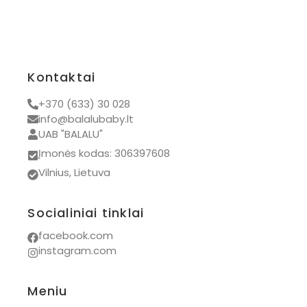
Kontaktai
+370 (633) 30 028
info@balalubaby.lt
UAB "BALALU"
Įmonės kodas: 306397608
Vilnius, Lietuva
Socialiniai tinklai
facebook.com
instagram.com
Meniu