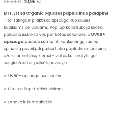
56,99
€
48,99
€
Mrs. Ertha Organic Squares paplūdimio palapinė
– tai stilinga ir praktiška apsauga nuo saulės
kūdikiams bei vaikams. Pop-up konstrukcija leidžia
palapinę išskleisti vos per kelias sekundes, o
UV50+
apsauga
padeda sumažinti kenksmingų saulės
spindulių poveikį. Ji puikiai tinka paplūdimiui, baseinui,
ežerui ar net jūsų kiemui – vietai, kur mažylis gali
saugiai žaisti ar pailsėti pavėsyje.
✔ UV50+ apsauga nuo saulės
✔ Greitas Pop-Up išskleidimas
✔ Lengva ir kompaktiška