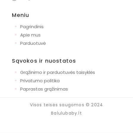
Meniu
◦
Pagrindinis
◦
Apie mus
◦
Parduotuvė
Sąvokos ir nuostatos
◦
Grąžinimo ir parduotuvės taisyklės
◦
Privatumo politika
◦
Paprastas grąžinimas
Visos teisės saugomos © 2024
Balulubaby.lt