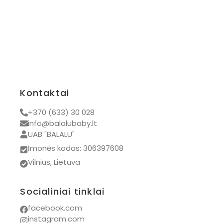
Kontaktai
+370 (633) 30 028
info@balalubaby.lt
UAB "BALALU"
Įmonės kodas: 306397608
Vilnius, Lietuva
Socialiniai tinklai
facebook.com
instagram.com