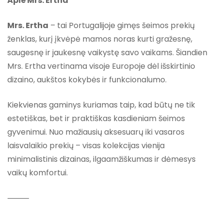
Apie Mrs. Ertha
Mrs. Ertha
– tai Portugalijoje gimęs šeimos prekių
ženklas, kurį įkvėpė mamos noras kurti gražesnę,
saugesnę ir jaukesnę vaikystę savo vaikams. Šiandien
Mrs. Ertha vertinama visoje Europoje dėl išskirtinio
dizaino, aukštos kokybės ir funkcionalumo.
Kiekvienas gaminys kuriamas taip, kad būtų ne tik
estetiškas, bet ir praktiškas kasdieniam šeimos
gyvenimui. Nuo mažiausių aksesuarų iki vasaros
laisvalaikio prekių – visas kolekcijas vienija
minimalistinis dizainas, ilgaamžiškumas ir dėmesys
vaikų komfortui.
⸻