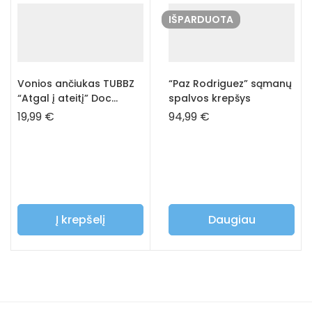
IŠPARDUOTA
Vonios ančiukas TUBBZ
“Paz Rodriguez” sąmanų
“Atgal į ateitį” Doc
spalvos krepšys
Brown
19,99
€
94,99
€
Į krepšelį
Daugiau