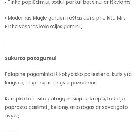
• Tinka paplūdimiui, sodui, parkui, baseinui ar iškyloms.
• Modernus Magic garden raštas dera prie kitų Mrs.
Ertha vasaros kolekcijos gaminių.
⸻
Sukurta patogumui
Palapinė pagaminta iš kokybiško poliesterio, kuris yra
lengvas, atsparus ir lengvai prižiūrimas.
Komplekte rasite patogų nešiojimo krepšį, todėl ją
paprasta pasiimti į kelionę, atostogas ar savaitgalio
išvyką.
⸻