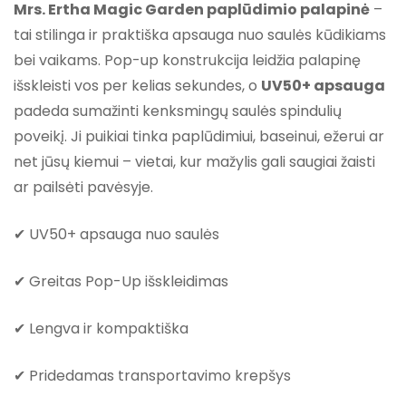
Mrs. Ertha Magic Garden paplūdimio palapinė
–
tai stilinga ir praktiška apsauga nuo saulės kūdikiams
bei vaikams. Pop-up konstrukcija leidžia palapinę
išskleisti vos per kelias sekundes, o
UV50+ apsauga
padeda sumažinti kenksmingų saulės spindulių
poveikį. Ji puikiai tinka paplūdimiui, baseinui, ežerui ar
net jūsų kiemui – vietai, kur mažylis gali saugiai žaisti
ar pailsėti pavėsyje.
✔ UV50+ apsauga nuo saulės
✔ Greitas Pop-Up išskleidimas
✔ Lengva ir kompaktiška
✔ Pridedamas transportavimo krepšys