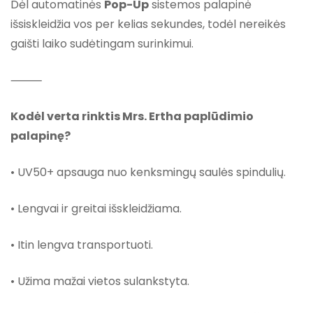
Dėl automatinės
Pop-Up
sistemos palapinė
išsiskleidžia vos per kelias sekundes, todėl nereikės
gaišti laiko sudėtingam surinkimui.
⸻
Kodėl verta rinktis Mrs. Ertha paplūdimio
palapinę?
• UV50+ apsauga nuo kenksmingų saulės spindulių.
• Lengvai ir greitai išskleidžiama.
• Itin lengva transportuoti.
• Užima mažai vietos sulankstyta.