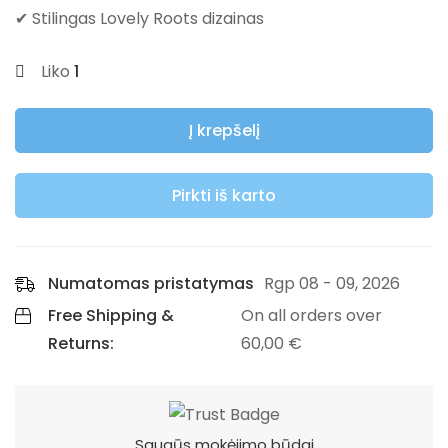
✔ Stilingas Lovely Roots dizainas
Liko
1
Į krepšelį
Pirkti iš karto
Numatomas pristatymas
Rgp 08 - 09, 2026
Free Shipping &
On all orders over
Returns:
60,00
€
Saugūs mokėjimo būdai