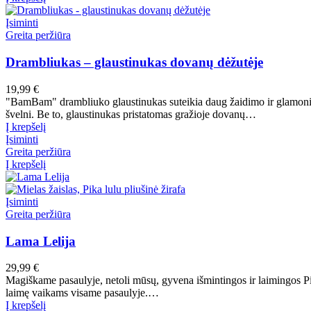
Įsiminti
Greita peržiūra
Drambliukas – glaustinukas dovanų dėžutėje
19,99
€
"BamBam" drambliuko glaustinukas suteikia daug žaidimo ir glamoni
švelni. Be to, glaustinukas pristatomas gražioje dovanų…
Į krepšelį
Įsiminti
Greita peržiūra
Į krepšelį
Įsiminti
Greita peržiūra
Lama Lelija
29,99
€
Magiškame pasaulyje, netoli mūsų, gyvena išmintingos ir laimingos P
laimę vaikams visame pasaulyje.…
Į krepšelį