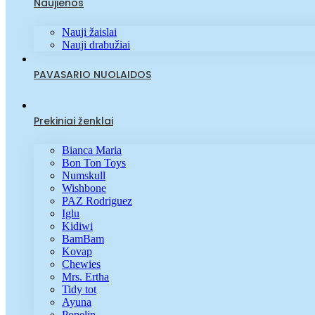
Naujienos
Nauji žaislai
Nauji drabužiai
PAVASARIO NUOLAIDOS
Prekiniai ženklai
Bianca Maria
Bon Ton Toys
Numskull
Wishbone
PAZ Rodriguez
Iglu
Kidiwi
BamBam
Kovap
Chewies
Mrs. Ertha
Tidy tot
Ayuna
Popelin