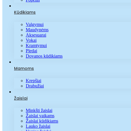
Kūdikiams
Valgymui
Maudynėms
Aksesuarai
Vokai
Kramtymui
Pledai
Dovanos kūdikiams
Mamoms
Krepšiai
Drabužiai
Žaislai
Minkšti žaislai
Žaislai vaikams
Žaislai kūdikiams
Lauko žaislai