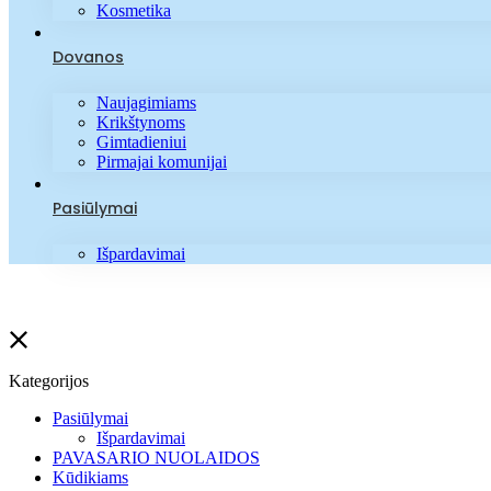
Kosmetika
Dovanos
Naujagimiams
Krikštynoms
Gimtadieniui
Pirmajai komunijai
Pasiūlymai
Išpardavimai
Kategorijos
Pasiūlymai
Išpardavimai
PAVASARIO NUOLAIDOS
Kūdikiams