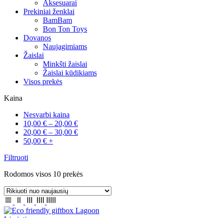
Aksesuarai
Prekiniai ženklai
BamBam
Bon Ton Toys
Dovanos
Naujagimiams
Žaislai
Minkšti žaislai
Žaislai kūdikiams
Visos prekės
Kaina
Nesvarbi kaina
10,00
€
–
20,00
€
20,00
€
–
30,00
€
50,00
€
+
Filtruoti
Sorted
Rodomos visos 10 prekės
by
latest