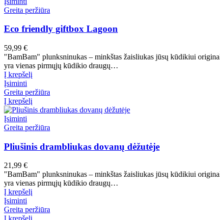
Įsiminti
Greita peržiūra
Eco friendly giftbox Lagoon
59,99
€
"BamBam" plunksninukas – minkštas žaisliukas jūsų kūdikiui originali
yra vienas pirmųjų kūdikio draugų…
Į krepšelį
Įsiminti
Greita peržiūra
Į krepšelį
Įsiminti
Greita peržiūra
Pliušinis drambliukas dovanų dėžutėje
21,99
€
"BamBam" plunksninukas – minkštas žaisliukas jūsų kūdikiui originali
yra vienas pirmųjų kūdikio draugų…
Į krepšelį
Įsiminti
Greita peržiūra
Į krepšelį