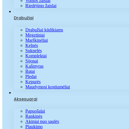
Vonios žaislai
Riedėjimo žaislai
Drabužiai
Drabužiai kūdikiams
Megztiniai
Marškinėliai
Kelnės
Suknelės
Komplektai
Sijonai
Kašmyras
Batai
Pledai
Kepurės
Maudymosi kostiumėliai
Aksesuarai
Papuošalai
Rankinės
Akiniai nuo saulės
Plaukimo