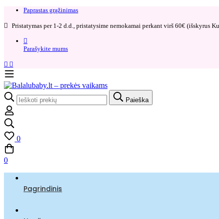
Paprastas grąžinimas​
Pristatymas per 1-2 d.d., pristatysime nemokamai perkant virš 60€ (išskyrus Kur
Parašykite mums
Search
Paieška
for:
0
0
Pagrindinis