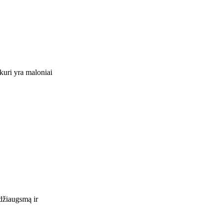
uri yra maloniai
džiaugsmą ir