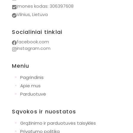
Įmonės kodas: 306397608
Vilnius, Lietuva
Socialiniai tinklai
facebook.com
instagram.com
Meniu
◦
Pagrindinis
◦
Apie mus
◦
Parduotuvė
Sąvokos ir nuostatos
◦
Grąžinimo ir parduotuvės taisyklės
◦
Privatumo politika