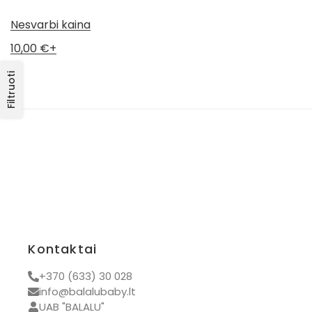
Gimtadieniui
Nesvarbi kaina
Naujienos
10,00
€
+
Visos prekės
Filtruoti
Kontaktai
+370 (633) 30 028
info@balalubaby.lt
UAB "BALALU"