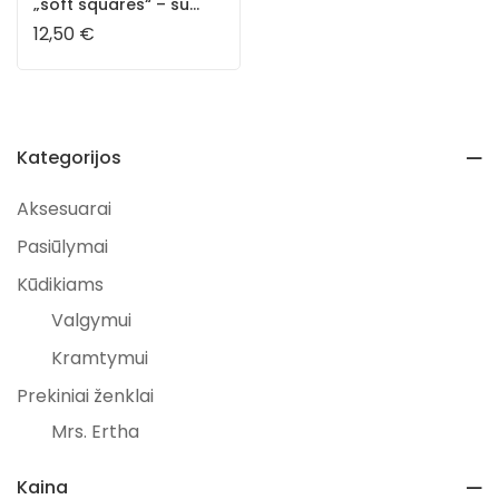
„soft squares“ – su
vidaus pertvara
12,50
€
Kategorijos
Aksesuarai
Pasiūlymai
Kūdikiams
Valgymui
Kramtymui
Prekiniai ženklai
Mrs. Ertha
Dovanos
Kaina