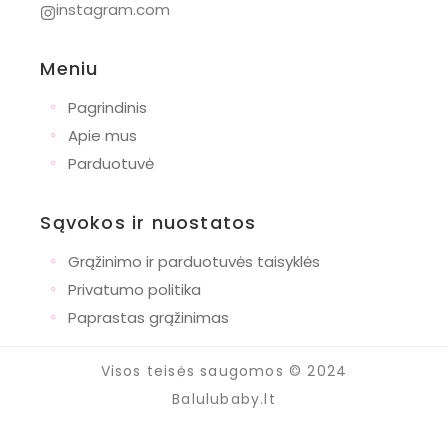
instagram.com
Meniu
◦
Pagrindinis
◦
Apie mus
◦
Parduotuvė
Sąvokos ir nuostatos
◦
Grąžinimo ir parduotuvės taisyklės
◦
Privatumo politika
◦
Paprastas grąžinimas
Visos teisės saugomos © 2024
Balulubaby.lt