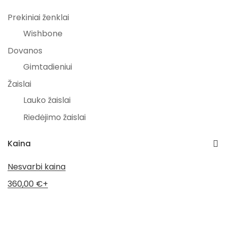
Prekiniai ženklai
Wishbone
Dovanos
Gimtadieniui
Žaislai
Lauko žaislai
Riedėjimo žaislai
Visos prekės
Kaina
Nesvarbi kaina
360,00
€
+