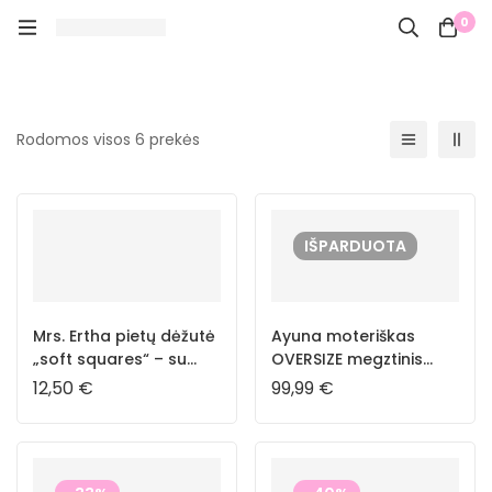
0
Rodomos visos 6 prekės
IŠPARDUOTA
Mrs. Ertha pietų dėžutė
Ayuna moteriškas
„soft squares“ – su
OVERSIZE megztinis
vidaus pertvara
“Arc en ciel”
12,50
€
99,99
€