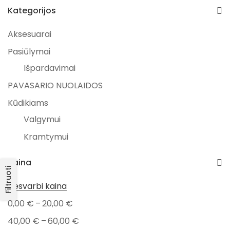
Kategorijos
Aksesuarai
Pasiūlymai
Išpardavimai
PAVASARIO NUOLAIDOS
Kūdikiams
Valgymui
Kramtymui
Prekiniai ženklai
Kaina
Ayuna
Filtruoti
Nesvarbi kaina
Mrs. Ertha
–
0,00
€
20,00
€
Dovanos
–
40,00
€
60,00
€
Gimtadieniui