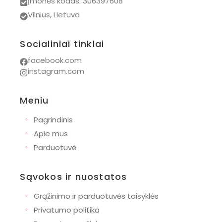
Įmonės kodas: 306397608
Vilnius, Lietuva
Socialiniai tinklai
facebook.com
instagram.com
Meniu
◦
Pagrindinis
◦
Apie mus
◦
Parduotuvė
Sąvokos ir nuostatos
◦
Grąžinimo ir parduotuvės taisyklės
◦
Privatumo politika