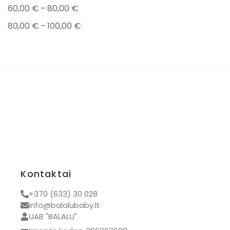
–
60,00
€
80,00
€
Mamoms
–
80,00
Drabužiai
€
100,00
€
Naujienos
Nauji drabužiai
Visos prekės
Kontaktai
+370 (633) 30 028
info@balalubaby.lt
UAB "BALALU"