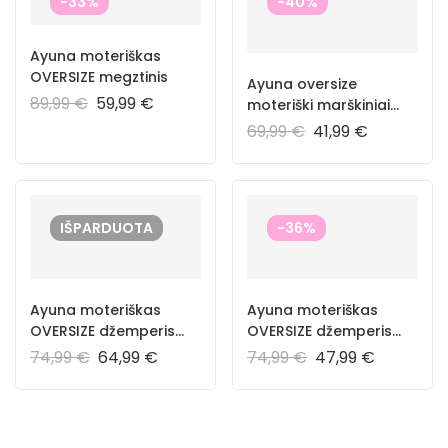
-33%
-40%
Ayuna moteriškas
OVERSIZE megztinis
Ayuna oversize
89,99
€
59,99
€
moteriški marškiniai
“Piscine”
69,99
€
41,99
€
IŠPARDUOTA
-36%
Ayuna moteriškas
Ayuna moteriškas
OVERSIZE džemperis
OVERSIZE džemperis
“Fleur Bleue”
“Piscine”
74,99
€
64,99
€
74,99
€
47,99
€