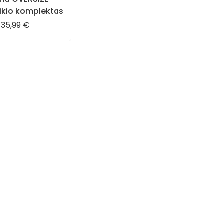
aikio komplektas
35,99
€