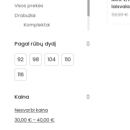
Visos prekės
laisval
59,99
€
Drabužiai
Komplektai
Megztiniai
Pagal rūbų dydį
Kelnės
92
98
104
110
116
Kaina
Nesvarbi kaina
–
30,00
€
40,00
€