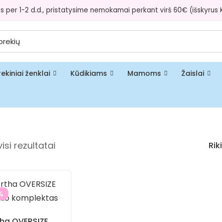
s per 1-2 d.d., pristatysime nemokamai perkant virš 60€ (išskyrus Ku
rekiniai ženklai
Kūdikiams
Mamoms
Žaislai
si rezultatai
Rik
%
tha OVERSIZE