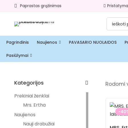
Paprastas grąžinimas​
Pristatyma
Pagrindinis
Naujienos
PAVASARIO NUOLAIDOS
P
Pasiūlymai
Kategorijos
Rodomi vi
Prekiniai ženklai
Mrs. Ertha
-40
Naujienos
Nauji drabužiai
MRS. Er