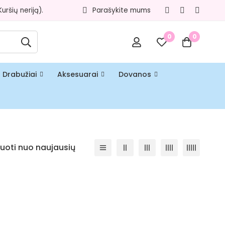
ršių neriją).
Parašykite mums
0
0
Drabužiai
Aksesuarai
Dovanos
iuoti nuo naujausių