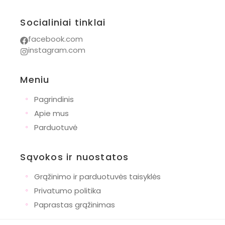
Socialiniai tinklai
facebook.com
instagram.com
Meniu
◦
Pagrindinis
◦
Apie mus
◦
Parduotuvė
Sąvokos ir nuostatos
◦
Grąžinimo ir parduotuvės taisyklės
◦
Privatumo politika
◦
Paprastas grąžinimas