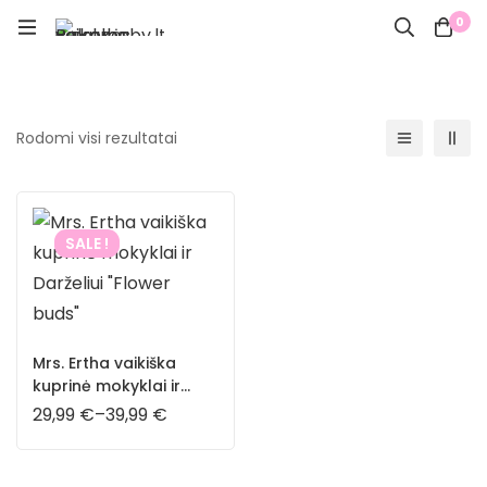
0
Rodomi visi rezultatai
SALE !
Mrs. Ertha vaikiška
kuprinė mokyklai ir
Darželiui “Flower buds”
29,99
€
–
39,99
€