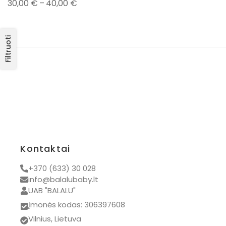
–
30,00
€
40,00
€
Filtruoti
Kontaktai
+370 (633) 30 028
info@balalubaby.lt
UAB "BALALU"
Įmonės kodas: 306397608
Vilnius, Lietuva