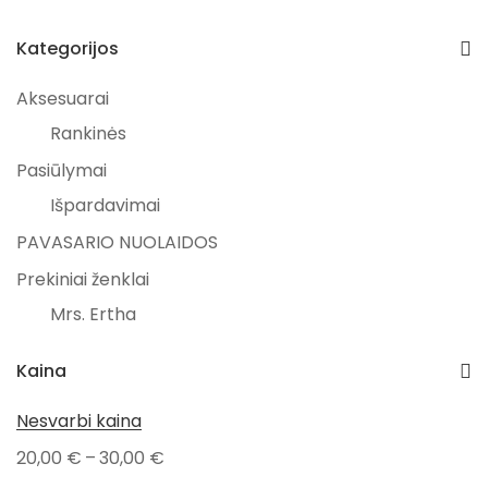
Kategorijos
Aksesuarai
Rankinės
Pasiūlymai
Išpardavimai
PAVASARIO NUOLAIDOS
Prekiniai ženklai
Mrs. Ertha
Naujienos
Kaina
Visos prekės
Nesvarbi kaina
–
20,00
€
30,00
€