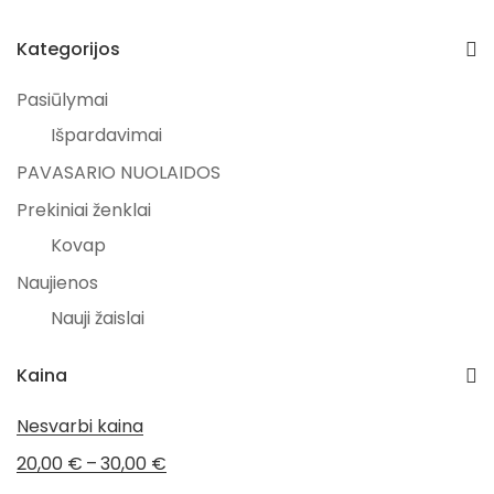
Kategorijos
Pasiūlymai
Išpardavimai
PAVASARIO NUOLAIDOS
Prekiniai ženklai
Kovap
Naujienos
Nauji žaislai
Žaislai
Kaina
Žaislai vaikams
Nesvarbi kaina
Visos prekės
–
20,00
€
30,00
€