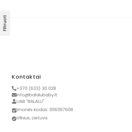
Filtruoti
Kontaktai
+370 (633) 30 028
info@balalubaby.lt
UAB "BALALU"
Įmonės kodas: 306397608
Vilnius, Lietuva