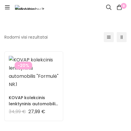
0
Rodomi visi rezultatai
-20%
KOVAP kolekcinis
lenktyninis automobilis
“Formulė” NR.1
34,99
€
27,99
€