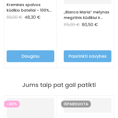
Kreminės spalvos
kūdikio bateliai – 100%
„Bianca Maria“ mėlynas
prabangus kašmyras
69,00
€
48,30
€
megztinis kūdikiui ir
vaikui – 100% prabangus
115,00
€
80,50
€
kašmyras
Daugiau
Pasirinkti savybes
Jums taip pat gali patikti
-30%
IŠPARDUOTA