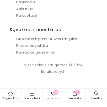
◦
Pagrindinis
◦
Apie mus
◦
Parduotuvė
Sąvokos ir nuostatos
◦
Grąžinimo ir parduotuvės taisyklės
◦
Privatumo politika
◦
Paprastas grąžinimas
Visos teisės saugomos © 2024
Balulubaby.lt
0
0
Pagrindinis
Parduotuvė
Įsimintos
Krepšelis
Paieška
prekės