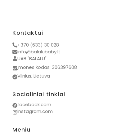
Kontaktai
+370 (633) 30 028
info@balalubaby.lt
UAB "BALALU"
Įmonės kodas: 306397608
Vilnius, Lietuva
Socialiniai tinklai
facebook.com
instagram.com
Meniu