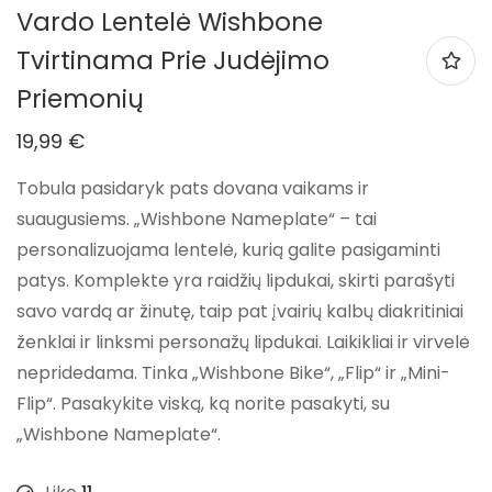
Vardo Lentelė Wishbone
Tvirtinama Prie Judėjimo
Priemonių
19,99
€
Tobula pasidaryk pats dovana vaikams ir
suaugusiems. „Wishbone Nameplate“ – tai
personalizuojama lentelė, kurią galite pasigaminti
patys. Komplekte yra raidžių lipdukai, skirti parašyti
savo vardą ar žinutę, taip pat įvairių kalbų diakritiniai
ženklai ir linksmi personažų lipdukai. Laikikliai ir virvelė
nepridedama. Tinka „Wishbone Bike“, „Flip“ ir „Mini-
Flip“. Pasakykite viską, ką norite pasakyti, su
„Wishbone Nameplate“.