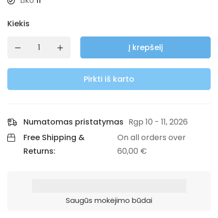
Liko
11
Kiekis
Į krepšelį
Pirkti iš karto
Numatomas pristatymas
Rgp 10 - 11, 2026
Free Shipping &
On all orders over
Returns:
60,00
€
Saugūs mokėjimo būdai