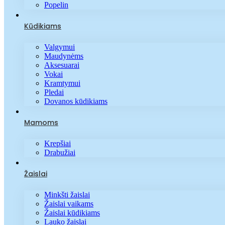
Popelin
Kūdikiams
Valgymui
Maudynėms
Aksesuarai
Vokai
Kramtymui
Pledai
Dovanos kūdikiams
Mamoms
Krepšiai
Drabužiai
Žaislai
Minkšti žaislai
Žaislai vaikams
Žaislai kūdikiams
Lauko žaislai