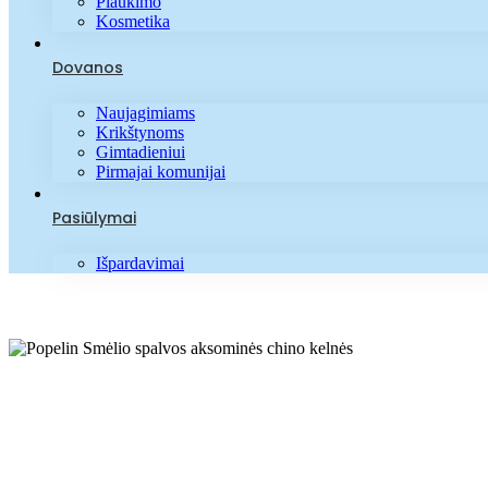
Plaukimo
Kosmetika
Dovanos
Naujagimiams
Krikštynoms
Gimtadieniui
Pirmajai komunijai
Pasiūlymai
Išpardavimai