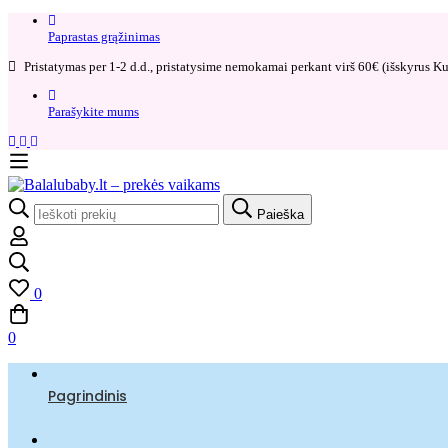
Paprastas grąžinimas​
Pristatymas per 1-2 d.d., pristatysime nemokamai perkant virš 60€ (išskyrus Kur
Parašykite mums
Search
Paieška
for:
0
0
Pagrindinis