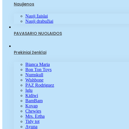
Naujienos
Nauji žaislai
Nauji drabužiai
PAVASARIO NUOLAIDOS
Prekiniai ženklai
Bianca Maria
Bon Ton Toys
Numskull
Wishbone
PAZ Rodriguez
Iglu
Kidiwi
BamBam
Kovap
Chewies
Mrs. Ertha
Tidy tot
Ayuna