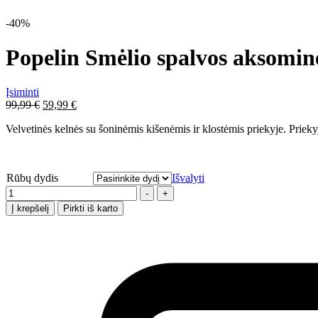
-40%
Popelin Smėlio spalvos aksominė
Įsiminti
Pradinė
Dabartinė
99,99
€
59,99
€
kaina
kaina
Velvetinės kelnės su šoninėmis kišenėmis ir klostėmis priekyje. Priek
buvo:
yra:
99,99 €.
59,99 €.
Rūbų dydis
Išvalyti
Kiekis
-
+
Į krepšelį
Pirkti iš karto