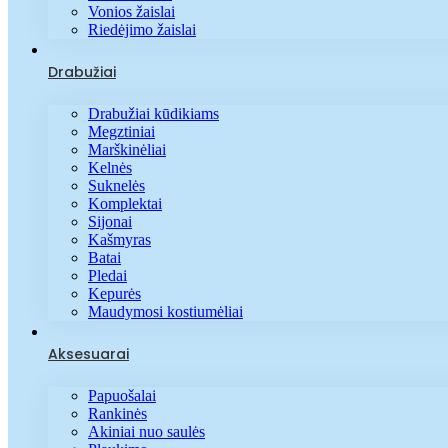
Vonios žaislai
Riedėjimo žaislai
Drabužiai
Drabužiai kūdikiams
Megztiniai
Marškinėliai
Kelnės
Suknelės
Komplektai
Sijonai
Kašmyras
Batai
Pledai
Kepurės
Maudymosi kostiumėliai
Aksesuarai
Papuošalai
Rankinės
Akiniai nuo saulės