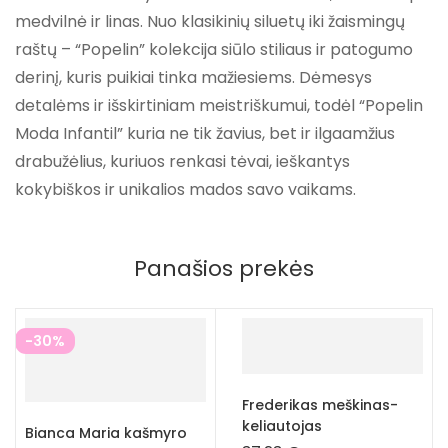
medvilnė ir linas. Nuo klasikinių siluetų iki žaismingų
raštų – “Popelin” kolekcija siūlo stiliaus ir patogumo
derinį, kuris puikiai tinka mažiesiems. Dėmesys
detalėms ir išskirtiniam meistriškumui, todėl “Popelin
Moda Infantil” kuria ne tik žavius, bet ir ilgaamžius
drabužėlius, kuriuos renkasi tėvai, ieškantys
kokybiškos ir unikalios mados savo vaikams.
Panašios prekės
-30%
Frederikas meškinas-
keliautojas
Bianca Maria kašmyro