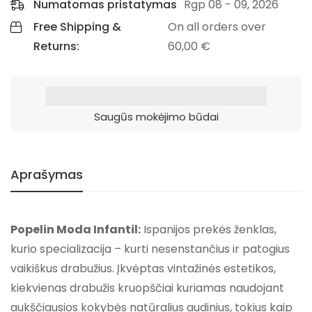
Numatomas pristatymas
Rgp 08 - 09, 2026
Free Shipping &
On all orders over
Returns:
60,00
€
Saugūs mokėjimo būdai
Aprašymas
Popelin Moda Infantil:
Ispanijos prekės ženklas,
kurio specializacija – kurti nesenstančius ir patogius
vaikiškus drabužius. Įkvėptas vintažinės estetikos,
kiekvienas drabužis kruopščiai kuriamas naudojant
aukščiausios kokybės natūralius audinius, tokius kaip