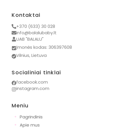
Kontaktai
+370 (633) 30 028
info@balalubaby.lt
UAB "BALALU"
Įmonės kodas: 306397608
Vilnius, Lietuva
Socialiniai tinklai
facebook.com
instagram.com
Meniu
◦
Pagrindinis
◦
Apie mus