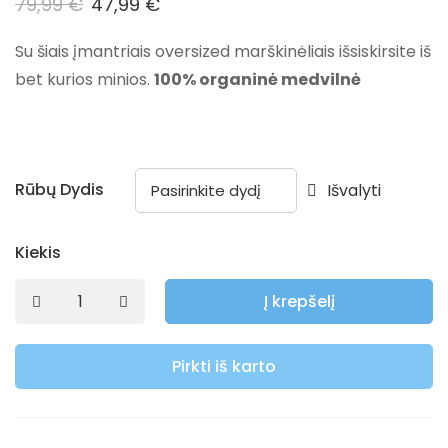
79,99
€
47,99
€
Su šiais įmantriais oversized marškinėliais išsiskirsite iš
bet kurios minios.
100% organinė medvilnė
Rūbų Dydis
Išvalyti
Kiekis
Į krepšelį
Pirkti iš karto