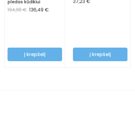
37,23
€
pledas kūdikiui
194,99
€
136,49
€
Į krepšelį
Į krepšelį