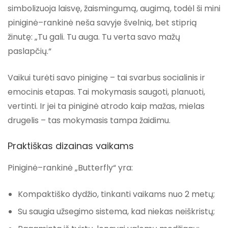
simbolizuoja
laisvę, žaismingumą, augimą
, todėl ši mini
piniginė–rankinė neša savyje švelnią, bet stiprią
žinutę: „Tu gali. Tu auga. Tu verta savo mažų
paslapčių.“
Vaikui turėti savo piniginę – tai
svarbus socialinis ir
emocinis etapas
. Tai mokymasis saugoti, planuoti,
vertinti. Ir jei ta piniginė atrodo kaip mažas, mielas
drugelis – tas mokymasis tampa žaidimu.
Praktiškas dizainas vaikams
Piniginė–rankinė „Butterfly“ yra:
Kompaktiško dydžio
, tinkanti vaikams nuo 2 metų;
Su
saugia užsegimo sistema
, kad niekas neiškristų;