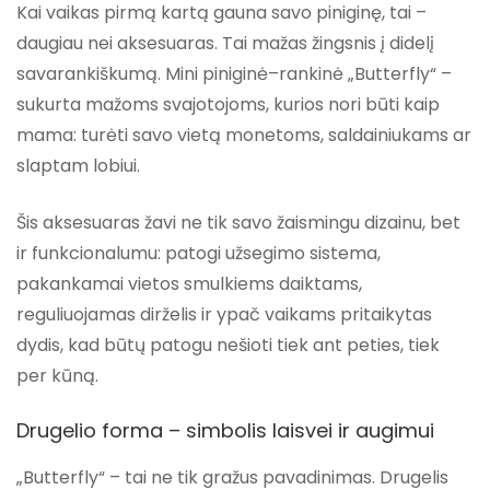
Kai vaikas pirmą kartą gauna savo piniginę, tai –
daugiau nei aksesuaras. Tai mažas žingsnis į didelį
savarankiškumą.
Mini piniginė–rankinė „Butterfly“
–
sukurta mažoms svajotojoms, kurios nori būti kaip
mama: turėti savo vietą monetoms, saldainiukams ar
slaptam lobiui.
Šis aksesuaras žavi ne tik savo
žaismingu dizainu
, bet
ir funkcionalumu: patogi užsegimo sistema,
pakankamai vietos smulkiems daiktams,
reguliuojamas dirželis ir ypač
vaikams pritaikytas
dydis
, kad būtų patogu nešioti tiek ant peties, tiek
per kūną.
Drugelio forma – simbolis laisvei ir augimui
„Butterfly“ – tai ne tik gražus pavadinimas. Drugelis