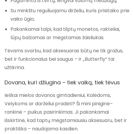
Pagaminta iš tvirtų, lengvai valomų medžiagų
;
Su
minkštu reguliuojamu dirželiu
, kuris prisitaiko prie
vaiko ūgio;
Pakankamai talpi, kad tilptų
monetos, rakteliai,
lūpų balzamas ar mėgstamas žaisliukas
.
Tėvams svarbu, kad aksesuaras būtų ne tik gražus,
bet ir
funkcionalus bei saugus
– ir „Butterfly“ tai
užtikrina.
Dovana, kuri džiugina – tiek vaiką, tiek tėvus
Ieškai mielos dovanos gimtadieniui, Kalėdoms,
Velykoms ar darželiui pradėti? Ši mini piniginė–
rankinė –
puikus pasirinkimas
. Ji pakankamai
išskirtinė, kad taptų mėgstamiausiu aksesuaru, bet ir
praktiška – naudojama kasdien.