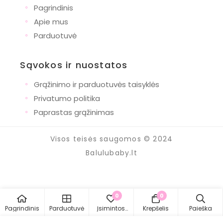
◦
Pagrindinis
◦
Apie mus
◦
Parduotuvė
Sąvokos ir nuostatos
◦
Grąžinimo ir parduotuvės taisyklės
◦
Privatumo politika
◦
Paprastas grąžinimas
Visos teisės saugomos © 2024
Balulubaby.lt
0
0
Pagrindinis
Parduotuvė
Įsimintos
Krepšelis
Paieška
prekės