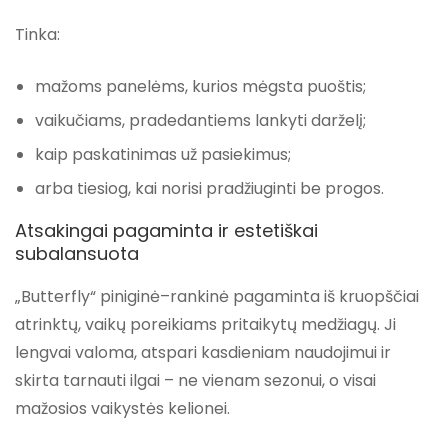
Tinka:
mažoms panelėms, kurios mėgsta puoštis;
vaikučiams, pradedantiems lankyti darželį;
kaip paskatinimas už pasiekimus;
arba tiesiog, kai norisi pradžiuginti be progos.
Atsakingai pagaminta ir estetiškai
subalansuota
„Butterfly“ piniginė–rankinė pagaminta iš kruopščiai
atrinktų, vaikų poreikiams pritaikytų medžiagų. Ji
lengvai valoma, atspari kasdieniam naudojimui ir
skirta tarnauti ilgai
– ne vienam sezonui, o visai
mažosios vaikystės kelionei.