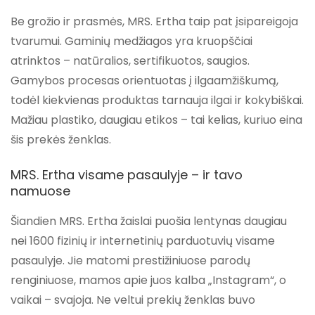
Be grožio ir prasmės, MRS. Ertha taip pat įsipareigoja
tvarumui. Gaminių medžiagos yra kruopščiai
atrinktos – natūralios, sertifikuotos, saugios.
Gamybos procesas orientuotas į ilgaamžiškumą,
todėl kiekvienas produktas tarnauja ilgai ir kokybiškai.
Mažiau plastiko, daugiau etikos – tai kelias, kuriuo eina
šis prekės ženklas.
MRS. Ertha visame pasaulyje – ir tavo
namuose
Šiandien MRS. Ertha žaislai puošia lentynas daugiau
nei 1600 fizinių ir internetinių parduotuvių visame
pasaulyje. Jie matomi prestižiniuose parodų
renginiuose, mamos apie juos kalba „Instagram“, o
vaikai – svajoja. Ne veltui prekių ženklas buvo