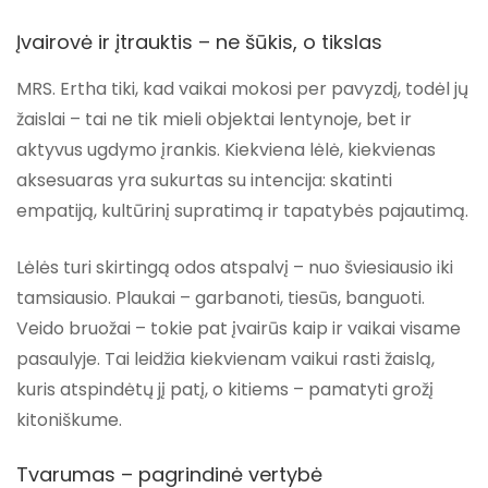
Įvairovė ir įtrauktis – ne šūkis, o tikslas
MRS. Ertha tiki, kad vaikai mokosi per pavyzdį, todėl jų
žaislai – tai ne tik mieli objektai lentynoje, bet ir
aktyvus ugdymo įrankis. Kiekviena lėlė, kiekvienas
aksesuaras yra sukurtas su intencija: skatinti
empatiją, kultūrinį supratimą ir tapatybės pajautimą.
Lėlės turi skirtingą odos atspalvį – nuo šviesiausio iki
tamsiausio. Plaukai – garbanoti, tiesūs, banguoti.
Veido bruožai – tokie pat įvairūs kaip ir vaikai visame
pasaulyje. Tai leidžia kiekvienam vaikui rasti žaislą,
kuris atspindėtų jį patį, o kitiems – pamatyti grožį
kitoniškume.
Tvarumas – pagrindinė vertybė