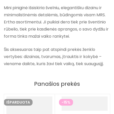
Mini piniginė išsiskiria švelniu, elegantišku dizainu ir
minimalistinėmis detalėmis, būdingomis visam MRS.
Ertha asortimentui. Ji puikiai dera tiek prie šventinio
rūbelio, tiek prie kasdienės aprangos, o savo dydžiu ir
forma tinka mažai vaiko rankytei.
Šis aksesuaras taip pat atspindi prekės ženklo
vertybes: dizainas, tvarumas, įtrauktis ir kokybė –
viename daikte, kuris žavi tiek vaiką, tiek suaugusįjį.
Panašios prekės
IŠPARDUOTA
-15%