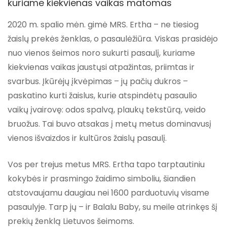
kuriame kiekvienas vaikas matomas
2020 m. spalio mėn. gimė MRS. Ertha – ne tiesiog
žaislų prekės ženklas, o pasaulėžiūra. Viskas prasidėjo
nuo vienos šeimos noro sukurti pasaulį, kuriame
kiekvienas vaikas jaustųsi atpažintas, priimtas ir
svarbus. Įkūrėjų įkvėpimas – jų pačių dukros –
paskatino kurti žaislus, kurie atspindėtų pasaulio
vaikų įvairovę: odos spalvą, plaukų tekstūrą, veido
bruožus. Tai buvo atsakas į metų metus dominavusį
vienos išvaizdos ir kultūros žaislų pasaulį.
Vos per trejus metus MRS. Ertha tapo tarptautiniu
kokybės ir prasmingo žaidimo simboliu, šiandien
atstovaujamu daugiau nei 1600 parduotuvių visame
pasaulyje. Tarp jų – ir Balalu Baby, su meile atrinkęs šį
prekių ženklą Lietuvos šeimoms.