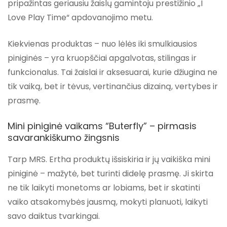
pripažintas geriausiu žaislų gamintoju prestižinio „I
Love Play Time“ apdovanojimo metu.
Kiekvienas produktas – nuo lėlės iki smulkiausios
piniginės – yra kruopščiai apgalvotas, stilingas ir
funkcionalus. Tai žaislai ir aksesuarai, kurie džiugina ne
tik vaiką, bet ir tėvus, vertinančius dizainą, vertybes ir
prasmę.
Mini piniginė vaikams “Buterfly” – pirmasis
savarankiškumo žingsnis
Tarp MRS. Ertha produktų išsiskiria ir jų vaikiška mini
piniginė – mažytė, bet turinti didelę prasmę. Ji skirta
ne tik laikyti monetoms ar lobiams, bet ir skatinti
vaiko atsakomybės jausmą, mokyti planuoti, laikyti
savo daiktus tvarkingai.