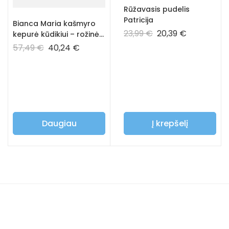
Rūžavasis pudelis
Patricija
Bianca Maria kašmyro
23,99
€
20,39
€
kepurė kūdikiui – rožinė
spalva
57,49
€
40,24
€
Daugiau
Į krepšelį