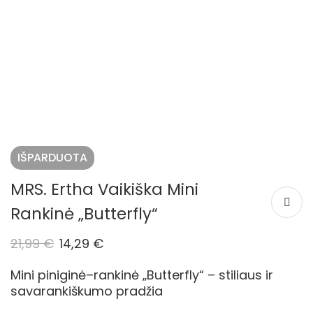
IŠPARDUOTA
MRS. Ertha Vaikiška Mini
Rankinė „Butterfly“
21,99
€
14,29
€
Mini piniginė–rankinė „Butterfly“ – stiliaus ir
savarankiškumo pradžia