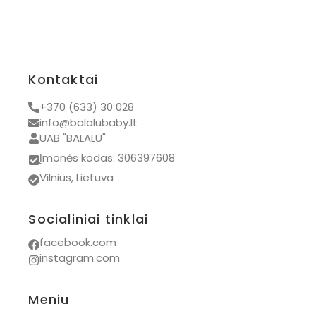
Kontaktai
+370 (633) 30 028
info@balalubaby.lt
UAB "BALALU"
Įmonės kodas: 306397608
Vilnius, Lietuva
Socialiniai tinklai
facebook.com
instagram.com
Meniu