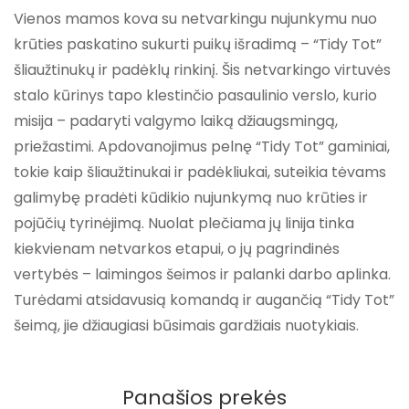
Vienos mamos kova su netvarkingu nujunkymu nuo
krūties paskatino sukurti puikų išradimą – “Tidy Tot”
šliaužtinukų ir padėklų rinkinį. Šis netvarkingo virtuvės
stalo kūrinys tapo klestinčio pasaulinio verslo, kurio
misija – padaryti valgymo laiką džiaugsmingą,
priežastimi. Apdovanojimus pelnę “Tidy Tot” gaminiai,
tokie kaip šliaužtinukai ir padėkliukai, suteikia tėvams
galimybę pradėti kūdikio nujunkymą nuo krūties ir
pojūčių tyrinėjimą. Nuolat plečiama jų linija tinka
kiekvienam netvarkos etapui, o jų pagrindinės
vertybės – laimingos šeimos ir palanki darbo aplinka.
Turėdami atsidavusią komandą ir augančią “Tidy Tot”
šeimą, jie džiaugiasi būsimais gardžiais nuotykiais.
Panašios prekės