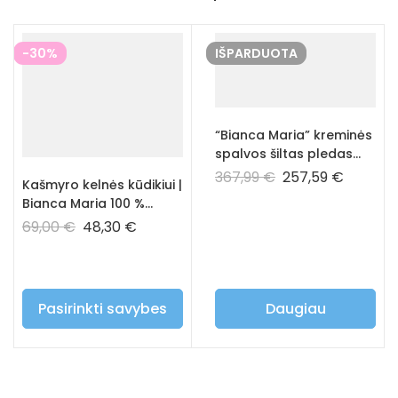
-30%
IŠPARDUOTA
“Bianca Maria” kreminės
spalvos šiltas pledas
100% kašmyras
367,99
€
257,59
€
Kašmyro kelnės kūdikiui |
Bianca Maria 100 %
hipoalerginės vaikiškos
69,00
€
48,30
€
kelnės – kreminė
Pasirinkti savybes
Daugiau