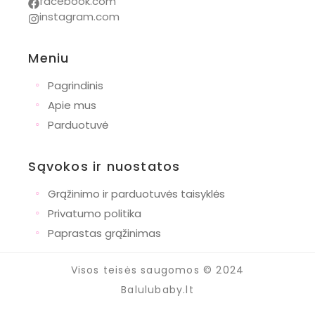
facebook.com
instagram.com
Meniu
◦
Pagrindinis
◦
Apie mus
◦
Parduotuvė
Sąvokos ir nuostatos
◦
Grąžinimo ir parduotuvės taisyklės
◦
Privatumo politika
◦
Paprastas grąžinimas
Visos teisės saugomos © 2024
Balulubaby.lt