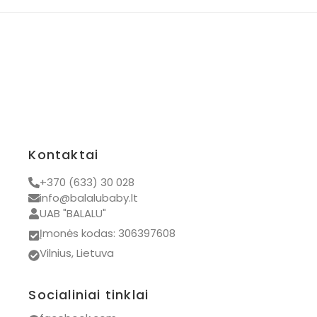
Kontaktai
+370 (633) 30 028
info@balalubaby.lt
UAB "BALALU"
Įmonės kodas: 306397608
Vilnius, Lietuva
Socialiniai tinklai