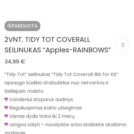
IŠPARDUOTA
2VNT. TIDY TOT COVERALL
SEILINUKAS “Apples-RAINBOWS”
34,99
€
“Tidy Tot” seilinukas “Tidy Tot Coverall Bib for Kit”
apsaugo kūdikio drabužėlius nuo netvarkos ir
išsiliejusio maisto.
Vandeniui atsparus audinys
Reguliuojamas kaklo užsegimas
Vienas dydis tinka iki 2 metų
Lengva valyti – nuvalykite arba skalbkite skalbimo
mašinoje