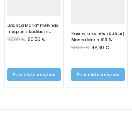
„Bianca Maria“ mėlynas
megztinis kūdikiui ir
Kašmyro kelnės kūdikiui |
vaikui – 100% prabangus
115,00
€
80,50
€
Bianca Maria 100 %
kašmyras
hipoalerginės vaikiškos
69,00
€
48,30
€
kelnės – mėlynos
spalvos
Pasirinkti savybes
Pasirinkti savybes