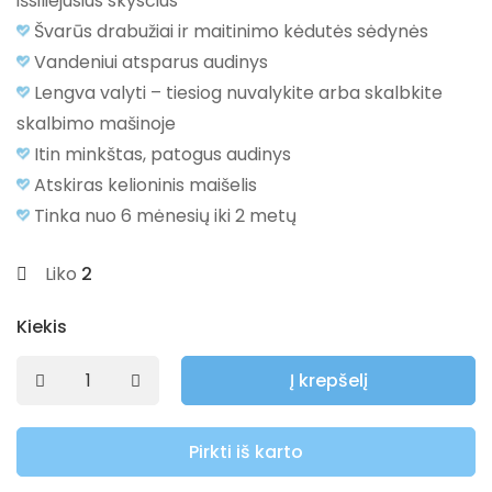
išsiliejusius skysčius
Švarūs drabužiai ir maitinimo kėdutės sėdynės
Vandeniui atsparus audinys
Lengva valyti – tiesiog nuvalykite arba skalbkite
skalbimo mašinoje
Itin minkštas, patogus audinys
Atskiras kelioninis maišelis
Tinka nuo 6 mėnesių iki 2 metų
Liko
2
Kiekis
Į krepšelį
Pirkti iš karto