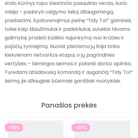
stalo kūrinys tapo klestinčio pasaulinio verslo, kurio
misija – padaryti valgymo laiką džiaugsmingą,
priežastimi. Apdovanojimus pelnę “Tidy Tot” gaminiai,
tokie kaip šliaužtinukai ir padėkliukai, suteikia tėvams
galimybę pradėti kūdikio nujunkymą nuo krūties ir
pojūčių tyrinėjimą. Nuolat plečiama jų linija tinka
kiekvienam netvarkos etapui, o jų pagrindinės
vertybės – laimingos šeimos ir palanki darbo aplinka.
Turėdami atsidavusią komandą ir augančią “Tidy Tot”
šeimą, jie džiaugiasi būsimais gardžiais nuotykiais.
Panašios prekės
-30%
-30%