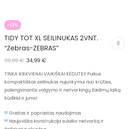
-13%
TIDY TOT XL SEILINUKAS 2VNT.
“Zebras-ZEBRAS”
39,99
€
34,99
€
TINKA KIEKVIENAI VAIKIŠKAI KĖDUTEI! Puikus
kompaktiškas seilinukas nujunkymui nuo krūties,
palengvinantis valgymo ir netvarkingų žaidimų laiką
kūdikiui ir jums!
Greitas ir paprastas naudojimas
Naujoviška konstrukcija sulaiko netvarką ir