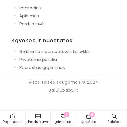
◦
Pagrindinis
◦
Apie mus
◦
Parduotuvė
Sąvokos ir nuostatos
◦
Grąžinimo ir parduotuvės taisyklės
◦
Privatumo politika
◦
Paprastas grąžinimas
Visos teisės saugomos © 2024
Balulubaby.lt
0
0
Pagrindinis
Parduotuvė
Įsimintos
Krepšelis
Paieška
prekės