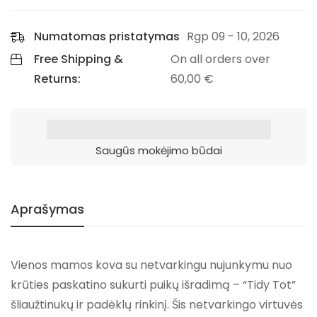
Numatomas pristatymas
Rgp 09 - 10, 2026
Free Shipping &
On all orders over
Returns:
60,00
€
Saugūs mokėjimo būdai
Aprašymas
Vienos mamos kova su netvarkingu nujunkymu nuo
krūties paskatino sukurti puikų išradimą – “Tidy Tot”
šliaužtinukų ir padėklų rinkinį. Šis netvarkingo virtuvės