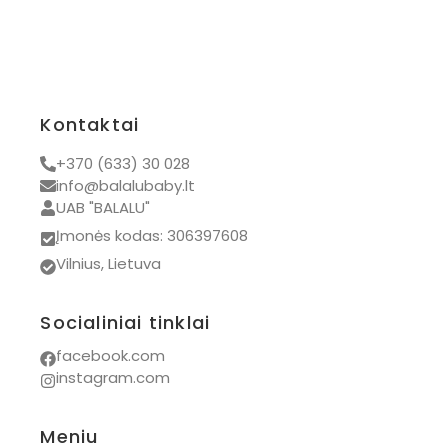
Kontaktai
+370 (633) 30 028
info@balalubaby.lt
UAB "BALALU"
Įmonės kodas: 306397608
Vilnius, Lietuva
Socialiniai tinklai
facebook.com
instagram.com
Meniu