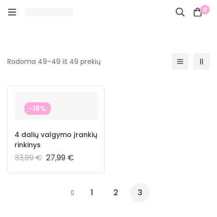
0
Rodoma 49–49 iš 49 prekių
-18%
4 dalių valgymo įrankių
rinkinys
33,99
€
27,99
€
1
2
3