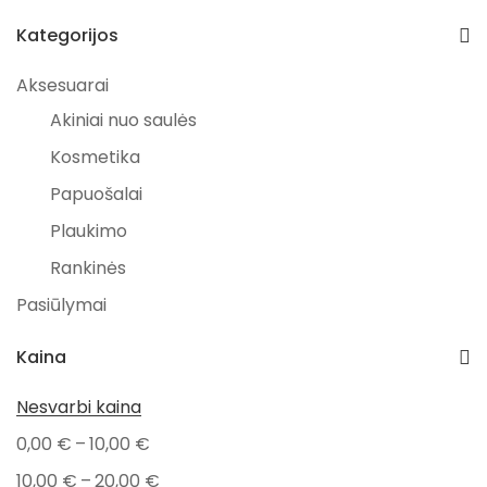
Kategorijos
Aksesuarai
Akiniai nuo saulės
Kosmetika
Papuošalai
Plaukimo
Rankinės
Pasiūlymai
Išpardavimai
Kaina
PAVASARIO NUOLAIDOS
Nesvarbi kaina
Kūdikiams
–
0,00
€
10,00
€
Valgymui
–
10,00
€
20,00
€
Maudynėms