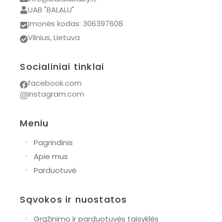
UAB "BALALU"
Kidiwi
Įmonės kodas: 306397608
Kovap
Vilnius, Lietuva
Mrs. Ertha
Numskull
Socialiniai tinklai
PAZ Rodriguez
facebook.com
instagram.com
Wishbone
Bianca Maria
Meniu
Dovanos
◦
Pagrindinis
Naujagimiams
◦
Apie mus
Krikštynoms
◦
Parduotuvė
Gimtadieniui
Pirmajai komunijai
Sąvokos ir nuostatos
Mamoms
◦
Grąžinimo ir parduotuvės taisyklės