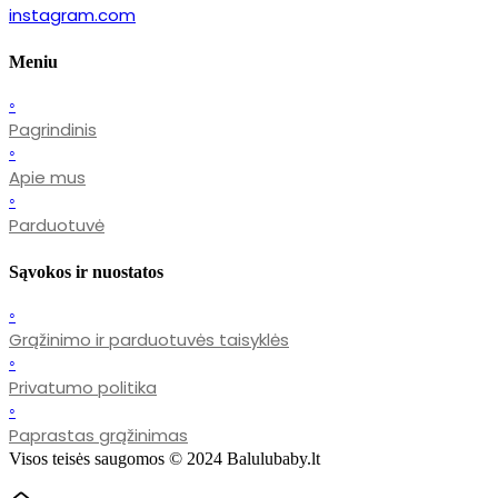
instagram.com
Meniu
◦
Pagrindinis
◦
Apie mus
◦
Parduotuvė
Sąvokos ir nuostatos
◦
Grąžinimo ir parduotuvės taisyklės
◦
Privatumo politika
◦
Paprastas grąžinimas
Visos teisės saugomos © 2024 Balulubaby.lt