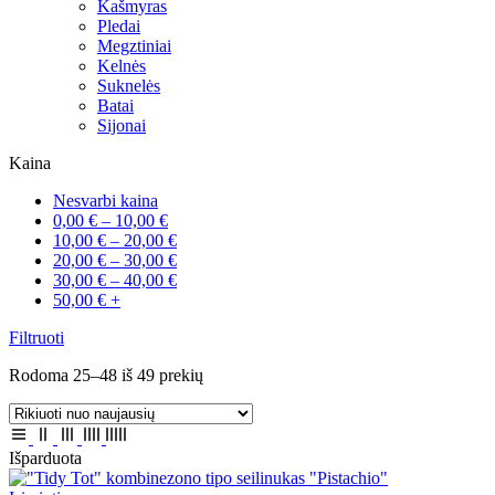
Kašmyras
Pledai
Megztiniai
Kelnės
Suknelės
Batai
Sijonai
Kaina
Nesvarbi kaina
0,00
€
–
10,00
€
10,00
€
–
20,00
€
20,00
€
–
30,00
€
30,00
€
–
40,00
€
50,00
€
+
Filtruoti
Sorted
Rodoma 25–48 iš 49 prekių
by
latest
Išparduota