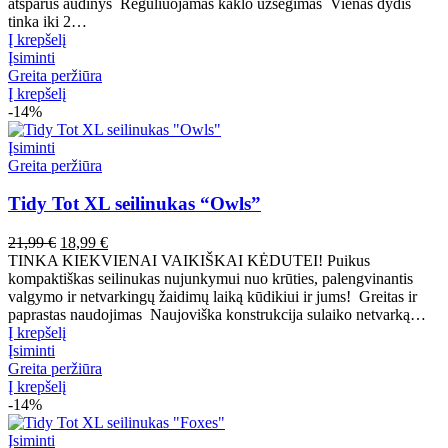
19,99 €.
16,99 €.
atsparus audinys Reguliuojamas kaklo užsegimas Vienas dydis
tinka iki 2…
Į krepšelį
Įsiminti
Greita peržiūra
Į krepšelį
-14%
Įsiminti
Greita peržiūra
Tidy Tot XL seilinukas “Owls”
Pradinė
Dabartinė
21,99
€
18,99
€
kaina
kaina
TINKA KIEKVIENAI VAIKIŠKAI KĖDUTEI! Puikus
buvo:
yra:
kompaktiškas seilinukas nujunkymui nuo krūties, palengvinantis
21,99 €.
18,99 €.
valgymo ir netvarkingų žaidimų laiką kūdikiui ir jums! Greitas ir
paprastas naudojimas Naujoviška konstrukcija sulaiko netvarką…
Į krepšelį
Įsiminti
Greita peržiūra
Į krepšelį
-14%
Įsiminti