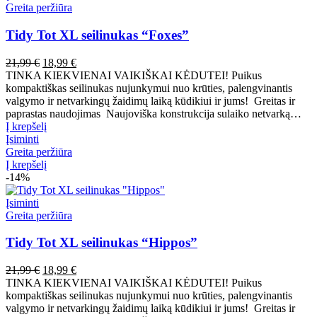
Greita peržiūra
Tidy Tot XL seilinukas “Foxes”
Pradinė
Dabartinė
21,99
€
18,99
€
kaina
kaina
TINKA KIEKVIENAI VAIKIŠKAI KĖDUTEI! Puikus
buvo:
yra:
kompaktiškas seilinukas nujunkymui nuo krūties, palengvinantis
21,99 €.
18,99 €.
valgymo ir netvarkingų žaidimų laiką kūdikiui ir jums! Greitas ir
paprastas naudojimas Naujoviška konstrukcija sulaiko netvarką…
Į krepšelį
Įsiminti
Greita peržiūra
Į krepšelį
-14%
Įsiminti
Greita peržiūra
Tidy Tot XL seilinukas “Hippos”
Pradinė
Dabartinė
21,99
€
18,99
€
kaina
kaina
TINKA KIEKVIENAI VAIKIŠKAI KĖDUTEI! Puikus
buvo:
yra:
kompaktiškas seilinukas nujunkymui nuo krūties, palengvinantis
21,99 €.
18,99 €.
valgymo ir netvarkingų žaidimų laiką kūdikiui ir jums! Greitas ir