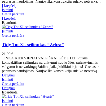
paprastas naudojimas Naujoviška konstrukcija sulaiko netvarką…
Į krepšelį
Įsiminti
Greita peržiūra
Į krepšelį
Išparduota
Įsiminti
Greita peržiūra
Tidy Tot XL seilinukas “Zebra”
21,99
€
TINKA KIEKVIENAI VAIKIŠKAI KĖDUTEI! Puikus
kompaktiškas seilinukas nujunkymui nuo krūties, palengvinantis
valgymo ir netvarkingų žaidimų laiką kūdikiui ir jums! Greitas ir
paprastas naudojimas Naujoviška konstrukcija sulaiko netvarką…
Daugiau
Įsiminti
Greita peržiūra
Daugiau
Išparduota
Įsiminti
Greita peržiūra