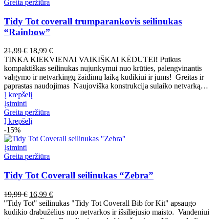
Greita peržiūra
Tidy Tot coverall trumparankovis seilinukas
“Rainbow”
Pradinė
Dabartinė
21,99
€
18,99
€
kaina
kaina
TINKA KIEKVIENAI VAIKIŠKAI KĖDUTEI! Puikus
buvo:
yra:
kompaktiškas seilinukas nujunkymui nuo krūties, palengvinantis
21,99 €.
18,99 €.
valgymo ir netvarkingų žaidimų laiką kūdikiui ir jums! Greitas ir
paprastas naudojimas Naujoviška konstrukcija sulaiko netvarką…
Į krepšelį
Įsiminti
Greita peržiūra
Į krepšelį
-15%
Įsiminti
Greita peržiūra
Tidy Tot Coverall seilinukas “Zebra”
Pradinė
Dabartinė
19,99
€
16,99
€
kaina
kaina
"Tidy Tot" seilinukas "Tidy Tot Coverall Bib for Kit" apsaugo
buvo:
yra:
kūdikio drabužėlius nuo netvarkos ir išsiliejusio maisto. Vandeniui