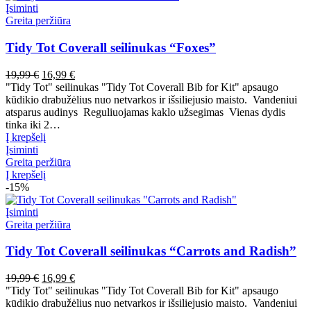
Įsiminti
Greita peržiūra
Tidy Tot Coverall seilinukas “Foxes”
Pradinė
Dabartinė
19,99
€
16,99
€
kaina
kaina
"Tidy Tot" seilinukas "Tidy Tot Coverall Bib for Kit" apsaugo
buvo:
yra:
kūdikio drabužėlius nuo netvarkos ir išsiliejusio maisto. Vandeniui
19,99 €.
16,99 €.
atsparus audinys Reguliuojamas kaklo užsegimas Vienas dydis
tinka iki 2…
Į krepšelį
Įsiminti
Greita peržiūra
Į krepšelį
-15%
Įsiminti
Greita peržiūra
Tidy Tot Coverall seilinukas “Carrots and Radish”
Pradinė
Dabartinė
19,99
€
16,99
€
kaina
kaina
"Tidy Tot" seilinukas "Tidy Tot Coverall Bib for Kit" apsaugo
buvo:
yra:
kūdikio drabužėlius nuo netvarkos ir išsiliejusio maisto. Vandeniui