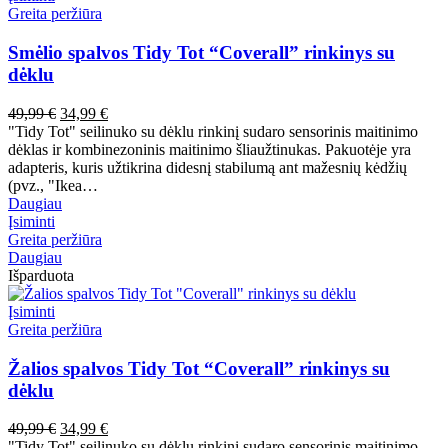
Greita peržiūra
Smėlio spalvos Tidy Tot “Coverall” rinkinys su
dėklu
Pradinė
Dabartinė
49,99
€
34,99
€
kaina
kaina
"Tidy Tot" seilinuko su dėklu rinkinį sudaro sensorinis maitinimo
buvo:
yra:
dėklas ir kombinezoninis maitinimo šliaužtinukas. Pakuotėje yra
49,99 €.
34,99 €.
adapteris, kuris užtikrina didesnį stabilumą ant mažesnių kėdžių
(pvz., "Ikea…
Daugiau
Įsiminti
Greita peržiūra
Daugiau
Išparduota
Įsiminti
Greita peržiūra
Žalios spalvos Tidy Tot “Coverall” rinkinys su
dėklu
Pradinė
Dabartinė
49,99
€
34,99
€
kaina
kaina
"Tidy Tot" seilinuko su dėklu rinkinį sudaro sensorinis maitinimo