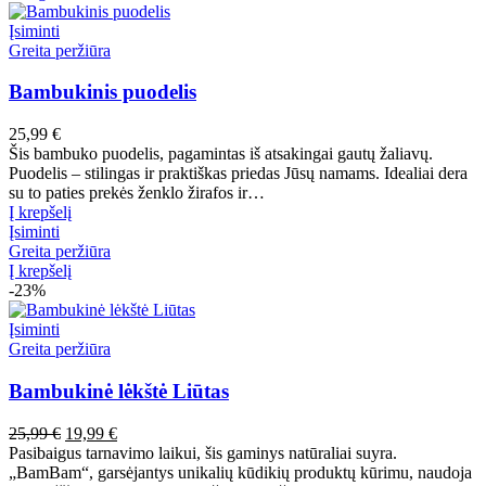
Įsiminti
Greita peržiūra
Bambukinis puodelis
25,99
€
Šis bambuko puodelis, pagamintas iš atsakingai gautų žaliavų.
Puodelis – stilingas ir praktiškas priedas Jūsų namams. Idealiai dera
su to paties prekės ženklo žirafos ir…
Į krepšelį
Įsiminti
Greita peržiūra
Į krepšelį
-23%
Įsiminti
Greita peržiūra
Bambukinė lėkštė Liūtas
Pradinė
Dabartinė
25,99
€
19,99
€
kaina
kaina
Pasibaigus tarnavimo laikui, šis gaminys natūraliai suyra.
buvo:
yra:
„BamBam“, garsėjantys unikalių kūdikių produktų kūrimu, naudoja