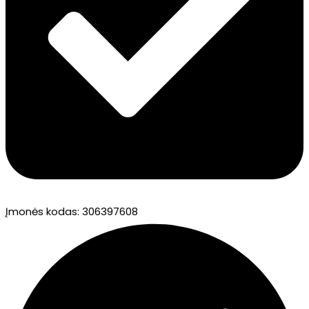
Įmonės kodas: 306397608