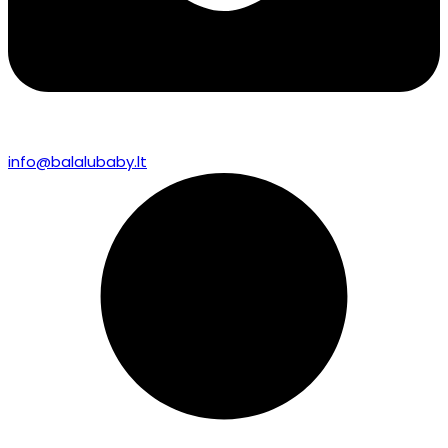
info@balalubaby.lt