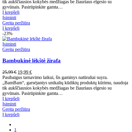
25,99 €.
19,99 €.
tik aukščiausios kokybės medžiagas be žiauriaus elgesio su
gyvūnais. Pasirūpinkite gamta…
Į krepšelį
Įsiminti
Greita peržiūra
Į krepšelį
-23%
Įsiminti
Greita peržiūra
Bambukinė lėkštė žirafa
Pradinė
Dabartinė
25,99
€
19,99
€
kaina
kaina
Pasibaigus tarnavimo laikui, šis gaminys natūraliai suyra.
buvo:
yra:
„BamBam“, garsėjantys unikalių kūdikių produktų kūrimu, naudoja
25,99 €.
19,99 €.
tik aukščiausios kokybės medžiagas be žiauriaus elgesio su
gyvūnais. Pasirūpinkite gamta…
Į krepšelį
Įsiminti
Greita peržiūra
Į krepšelį
1