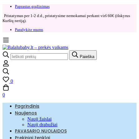
Paprastas grąžinimas​
Pristatymas per 1-2 d.d., pristatysime nemokamai perkant virš 60€ (išskyrus
Kuršių neriją).
Parašykite mums
Search
Paieška
for:
0
0
Pagrindinis
Naujienos
Nauji žaislai
Nauji drabužiai
PAVASARIO NUOLAIDOS
Prekiniai ženklai