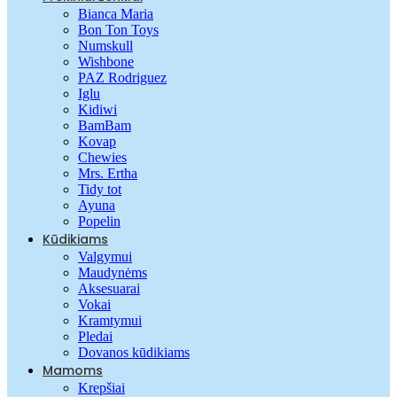
Bianca Maria
Bon Ton Toys
Numskull
Wishbone
PAZ Rodriguez
Iglu
Kidiwi
BamBam
Kovap
Chewies
Mrs. Ertha
Tidy tot
Ayuna
Popelin
Kūdikiams
Valgymui
Maudynėms
Aksesuarai
Vokai
Kramtymui
Pledai
Dovanos kūdikiams
Mamoms
Krepšiai