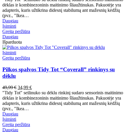
buvo:
yra:
dėklas ir kombinezoninis maitinimo šliaužtinukas. Pakuotėje yra
49,99 €.
34,99 €.
adapteris, kuris užtikrina didesnį stabilumą ant mažesnių kėdžių
(pvz., "Ikea…
Daugiau
Įsiminti
Greita peržiūra
Daugiau
Išparduota
Įsiminti
Greita peržiūra
Pilkos spalvos Tidy Tot “Coverall” rinkinys su
dėklu
Pradinė
Dabartinė
49,99
€
34,99
€
kaina
kaina
"Tidy Tot" seilinuko su dėklu rinkinį sudaro sensorinis maitinimo
buvo:
yra:
dėklas ir kombinezoninis maitinimo šliaužtinukas. Pakuotėje yra
49,99 €.
34,99 €.
adapteris, kuris užtikrina didesnį stabilumą ant mažesnių kėdžių
(pvz., "Ikea…
Daugiau
Įsiminti
Greita peržiūra
Daugiau