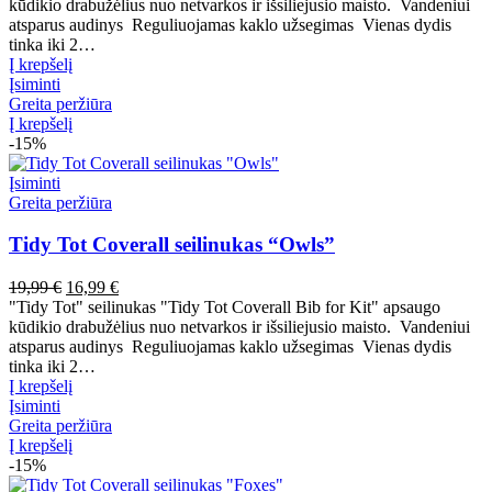
buvo:
yra:
kūdikio drabužėlius nuo netvarkos ir išsiliejusio maisto. Vandeniui
19,99 €.
16,99 €.
atsparus audinys Reguliuojamas kaklo užsegimas Vienas dydis
tinka iki 2…
Į krepšelį
Įsiminti
Greita peržiūra
Į krepšelį
-15%
Įsiminti
Greita peržiūra
Tidy Tot Coverall seilinukas “Owls”
Pradinė
Dabartinė
19,99
€
16,99
€
kaina
kaina
"Tidy Tot" seilinukas "Tidy Tot Coverall Bib for Kit" apsaugo
buvo:
yra:
kūdikio drabužėlius nuo netvarkos ir išsiliejusio maisto. Vandeniui
19,99 €.
16,99 €.
atsparus audinys Reguliuojamas kaklo užsegimas Vienas dydis
tinka iki 2…
Į krepšelį
Įsiminti
Greita peržiūra
Į krepšelį
-15%