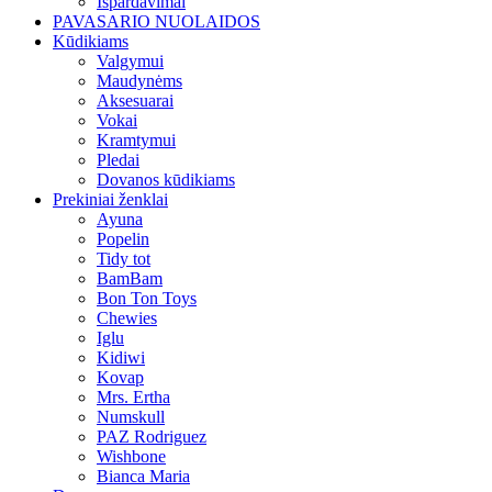
Išpardavimai
PAVASARIO NUOLAIDOS
Kūdikiams
Valgymui
Maudynėms
Aksesuarai
Vokai
Kramtymui
Pledai
Dovanos kūdikiams
Prekiniai ženklai
Ayuna
Popelin
Tidy tot
BamBam
Bon Ton Toys
Chewies
Iglu
Kidiwi
Kovap
Mrs. Ertha
Numskull
PAZ Rodriguez
Wishbone
Bianca Maria