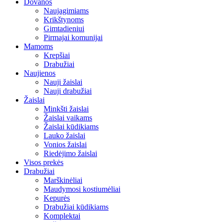
Dovanos
Naujagimiams
Krikštynoms
Gimtadieniui
Pirmajai komunijai
Mamoms
Krepšiai
Drabužiai
Naujienos
Nauji žaislai
Nauji drabužiai
Žaislai
Minkšti žaislai
Žaislai vaikams
Žaislai kūdikiams
Lauko žaislai
Vonios žaislai
Riedėjimo žaislai
Visos prekės
Drabužiai
Marškinėliai
Maudymosi kostiumėliai
Kepurės
Drabužiai kūdikiams
Komplektai