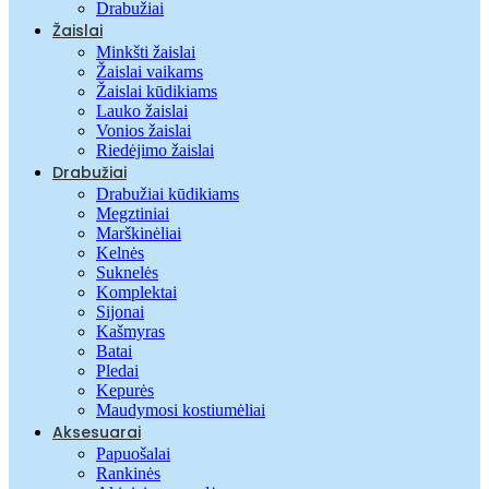
Drabužiai
Žaislai
Minkšti žaislai
Žaislai vaikams
Žaislai kūdikiams
Lauko žaislai
Vonios žaislai
Riedėjimo žaislai
Drabužiai
Drabužiai kūdikiams
Megztiniai
Marškinėliai
Kelnės
Suknelės
Komplektai
Sijonai
Kašmyras
Batai
Pledai
Kepurės
Maudymosi kostiumėliai
Aksesuarai
Papuošalai
Rankinės