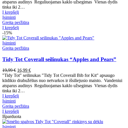
19,99 €.
16,99 €.
atsparus audinys Reguliuojamas kaklo užsegimas Vienas dydis
tinka iki 2…
Į krepšelį
Įsiminti
Greita peržiūra
Į krepšelį
-15%
Įsiminti
Greita peržiūra
Tidy Tot Coverall seilinukas “Apples and Pears”
Pradinė
Dabartinė
19,99
€
16,99
€
kaina
kaina
"Tidy Tot" seilinukas "Tidy Tot Coverall Bib for Kit" apsaugo
buvo:
yra:
kūdikio drabužėlius nuo netvarkos ir išsiliejusio maisto. Vandeniui
19,99 €.
16,99 €.
atsparus audinys Reguliuojamas kaklo užsegimas Vienas dydis
tinka iki 2…
Į krepšelį
Įsiminti
Greita peržiūra
Į krepšelį
Išparduota
Įsiminti