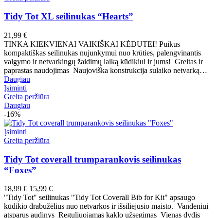
Tidy Tot XL seilinukas “Hearts”
21,99
€
TINKA KIEKVIENAI VAIKIŠKAI KĖDUTEI! Puikus
kompaktiškas seilinukas nujunkymui nuo krūties, palengvinantis
valgymo ir netvarkingų žaidimų laiką kūdikiui ir jums! Greitas ir
paprastas naudojimas Naujoviška konstrukcija sulaiko netvarką…
Daugiau
Įsiminti
Greita peržiūra
Daugiau
-16%
Įsiminti
Greita peržiūra
Tidy Tot coverall trumparankovis seilinukas
“Foxes”
Pradinė
Dabartinė
18,99
€
15,99
€
kaina
kaina
"Tidy Tot" seilinukas "Tidy Tot Coverall Bib for Kit" apsaugo
buvo:
yra:
kūdikio drabužėlius nuo netvarkos ir išsiliejusio maisto. Vandeniui
18,99 €.
15,99 €.
atsparus audinys Reguliuojamas kaklo užsegimas Vienas dydis