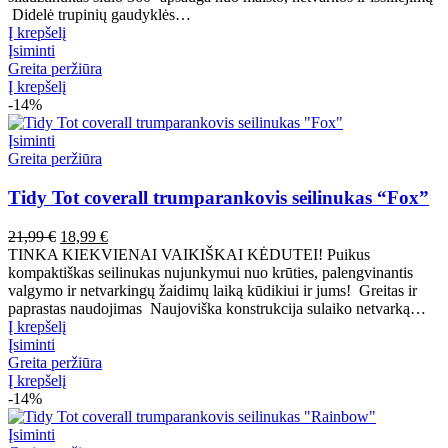
Didelė trupinių gaudyklės…
Į krepšelį
Įsiminti
Greita peržiūra
Į krepšelį
-14%
Įsiminti
Greita peržiūra
Tidy Tot coverall trumparankovis seilinukas “Fox”
Pradinė
Dabartinė
21,99
€
18,99
€
kaina
kaina
TINKA KIEKVIENAI VAIKIŠKAI KĖDUTEI! Puikus
buvo:
yra:
kompaktiškas seilinukas nujunkymui nuo krūties, palengvinantis
21,99 €.
18,99 €.
valgymo ir netvarkingų žaidimų laiką kūdikiui ir jums! Greitas ir
paprastas naudojimas Naujoviška konstrukcija sulaiko netvarką…
Į krepšelį
Įsiminti
Greita peržiūra
Į krepšelį
-14%
Įsiminti