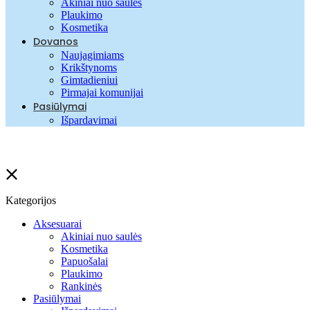
Akiniai nuo saulės
Plaukimo
Kosmetika
Dovanos
Naujagimiams
Krikštynoms
Gimtadieniui
Pirmajai komunijai
Pasiūlymai
Išpardavimai
Kategorijos
Aksesuarai
Akiniai nuo saulės
Kosmetika
Papuošalai
Plaukimo
Rankinės
Pasiūlymai