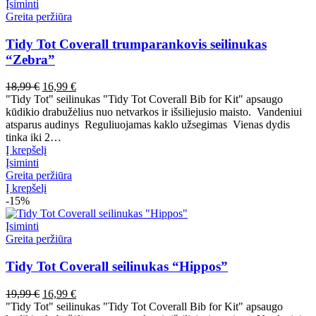
Įsiminti
Greita peržiūra
Tidy Tot Coverall trumparankovis seilinukas
“Zebra”
Pradinė
Dabartinė
18,99
€
16,99
€
kaina
kaina
"Tidy Tot" seilinukas "Tidy Tot Coverall Bib for Kit" apsaugo
buvo:
yra:
kūdikio drabužėlius nuo netvarkos ir išsiliejusio maisto. Vandeniui
18,99 €.
16,99 €.
atsparus audinys Reguliuojamas kaklo užsegimas Vienas dydis
tinka iki 2…
Į krepšelį
Įsiminti
Greita peržiūra
Į krepšelį
-15%
Įsiminti
Greita peržiūra
Tidy Tot Coverall seilinukas “Hippos”
Pradinė
Dabartinė
19,99
€
16,99
€
kaina
kaina
"Tidy Tot" seilinukas "Tidy Tot Coverall Bib for Kit" apsaugo