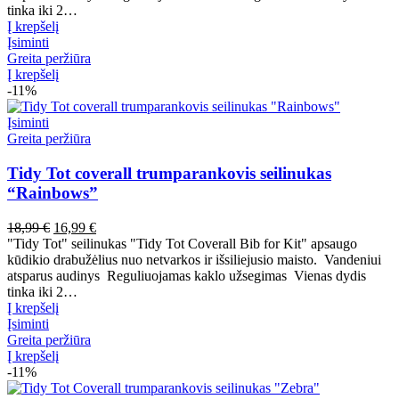
tinka iki 2…
Į krepšelį
Įsiminti
Greita peržiūra
Į krepšelį
-11%
Įsiminti
Greita peržiūra
Tidy Tot coverall trumparankovis seilinukas
“Rainbows”
Pradinė
Dabartinė
18,99
€
16,99
€
kaina
kaina
"Tidy Tot" seilinukas "Tidy Tot Coverall Bib for Kit" apsaugo
buvo:
yra:
kūdikio drabužėlius nuo netvarkos ir išsiliejusio maisto. Vandeniui
18,99 €.
16,99 €.
atsparus audinys Reguliuojamas kaklo užsegimas Vienas dydis
tinka iki 2…
Į krepšelį
Įsiminti
Greita peržiūra
Į krepšelį
-11%