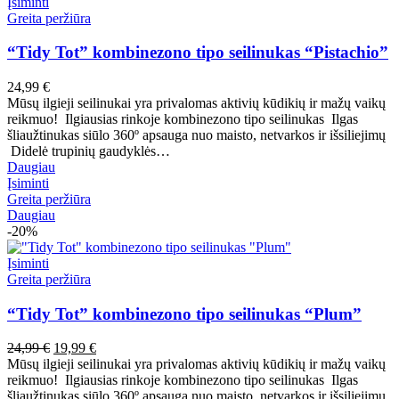
Įsiminti
Greita peržiūra
“Tidy Tot” kombinezono tipo seilinukas “Pistachio”
24,99
€
Mūsų ilgieji seilinukai yra privalomas aktivių kūdikių ir mažų vaikų
reikmuo! Ilgiausias rinkoje kombinezono tipo seilinukas Ilgas
šliaužtinukas siūlo 360º apsauga nuo maisto, netvarkos ir išsiliejimų
Didelė trupinių gaudyklės…
Daugiau
Įsiminti
Greita peržiūra
Daugiau
-20%
Įsiminti
Greita peržiūra
“Tidy Tot” kombinezono tipo seilinukas “Plum”
Pradinė
Dabartinė
24,99
€
19,99
€
kaina
kaina
Mūsų ilgieji seilinukai yra privalomas aktivių kūdikių ir mažų vaikų
buvo:
yra:
reikmuo! Ilgiausias rinkoje kombinezono tipo seilinukas Ilgas
24,99 €.
19,99 €.
šliaužtinukas siūlo 360º apsauga nuo maisto, netvarkos ir išsiliejimų